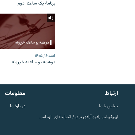
برنامۀ یک ساعته دوم
اسد ۱۶, ۱۴۰۵
دوهمه یو ساعته خپرونه
صفحه پشتو
Azadi English
به ما بپیوندید
ارتباط
معلومات
تماس با ما
در بارۀ ما
اپلیکیشن رادیو آزادی برای / اندراید/ آی. او. اس
همۀ سایت‌های رادیو آزادی/ رادیو
اروپای آزاد