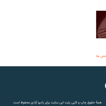
خش ها
همۀ حقوق چاپ و کاپی رایت این سایت برای رادیو آزادی محفوظ است