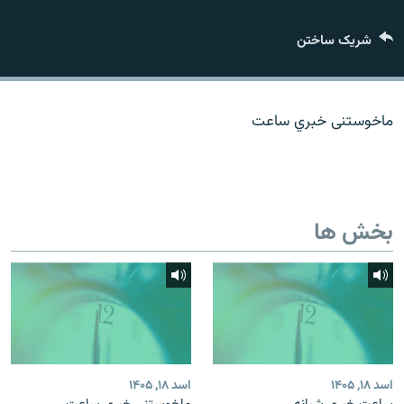
تماس
شریک ساختن
صفحه پشتو
Azadi English
ماخوستنی خبري ساعت
به ما بپیوندید
بخش ها
همۀ سایت‌های رادیو آزادی/ رادیو اروپای آزاد
اسد ۱۸, ۱۴۰۵
اسد ۱۸, ۱۴۰۵