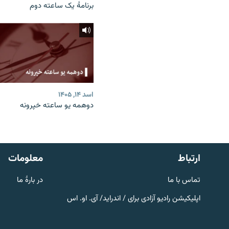
برنامۀ یک ساعته دوم
اسد ۱۴, ۱۴۰۵
دوهمه یو ساعته خپرونه
صفحه پشتو
Azadi English
به ما بپیوندید
ارتباط
معلومات
تماس با ما
در بارۀ ما
اپلیکیشن رادیو آزادی برای / اندراید/ آی. او. اس
همۀ سایت‌های رادیو آزادی/ رادیو
اروپای آزاد