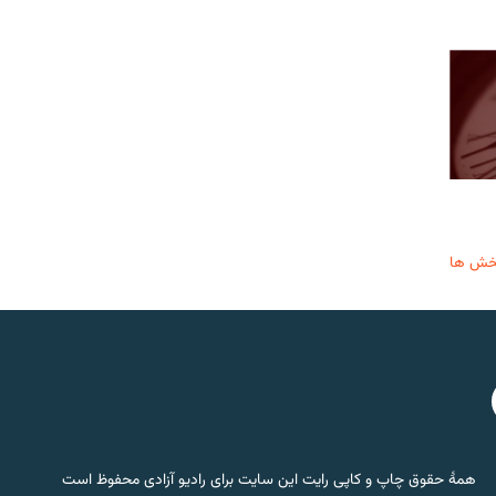
خش ها
همۀ حقوق چاپ و کاپی رایت این سایت برای رادیو آزادی محفوظ است