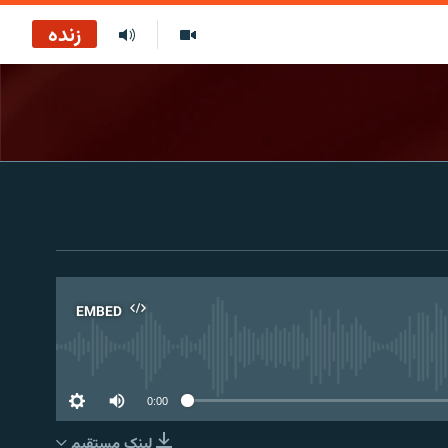
زنده
EMBED
No 
0:00
لینک مستقیم