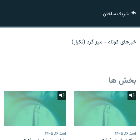
تماس
شریک ساختن
صفحه پشتو
Azadi English
خبرهای کوتاه - میز گرد (تکرار)
به ما بپیوندید
بخش ها
همۀ سایت‌های رادیو آزادی/ رادیو اروپای آزاد
اسد ۱۶, ۱۴۰۵
اسد ۱۶, ۱۴۰۵