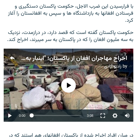
با فرارسیدن این ضرب الاجل، حکومت پاکستان دستگیری و
فرستادن افغانها به بازداشتگاه ها و سپس به افغانستان را آغاز
کرد.
حکومت پاکستان گفته است که قصد دارد، در درازمدت، نزدیک
به سه ملیون افغان را که در پاکستان به سر میبرند، اخراج کند.
اخراج مهاجران افغان از پاکستان؛ "اینبار به کشور خود مهاجر شدم"
by
رادیو آزادی
No media source currently available
Auto
0:00
3:08
240p
در میان افراد اخراج شده از پاکستان افغانهای هم استند که در
360p