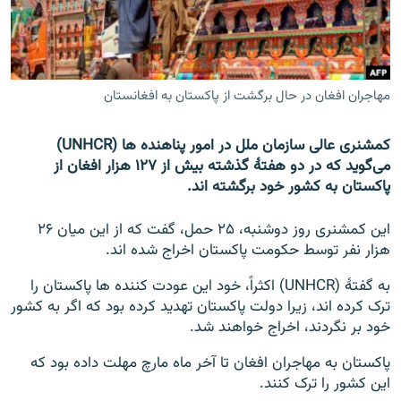
تماس
صفحه پشتو
Azadi English
مهاجران افغان در حال برگشت از پاکستان به افغانستان
به ما بپیوندید
کمشنری عالی سازمان ملل در امور پناهنده ها (UNHCR)
می‌گوید که در دو هفتۀ گذشته بیش از ۱۲۷ هزار افغان از
پاکستان به کشور خود برگشته اند.
همۀ سایت‌های رادیو آزادی/ رادیو اروپای آزاد
این کمشنری روز دوشنبه، ۲۵ حمل، گفت که از این میان ۲۶
هزار نفر توسط حکومت پاکستان اخراج شده اند.
به گفتۀ (UNHCR) اکثراً، خود این عودت کننده ها پاکستان را
ترک کرده اند، زیرا دولت پاکستان تهدید کرده بود که اگر به کشور
خود بر نگردند، اخراج خواهند شد.
پاکستان به مهاجران افغان تا آخر ماه مارچ مهلت داده بود که
این کشور را ترک کنند.