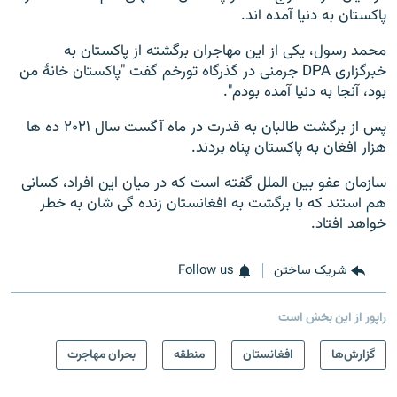
پاکستان به دنیا آمده اند.
480p
360p
240p
Auto
480p
محمد رسول، یکی از این مهاجران برگشته از پاکستان به
720p
خبرگزاری DPA جرمنی در گذرگاه تورخم گفت "پاکستان خانۀ من
1080p
720p
بود، آنجا به دنیا آمده بودم".
1080p
پس از برگشت طالبان به قدرت در ماه آگست سال ۲۰۲۱ ده ها
هزار افغان به پاکستان پناه بردند.
سازمان عفو بین الملل گفته است که در میان این افراد، کسانی
هم استند که با برگشت به افغانستان زنده گی شان به خطر
خواهد افتاد.
شریک ساختن
Follow us
راپور از این بخش است
گزارش‌ها
افغانستان
منطقه
بحران مهاجرت