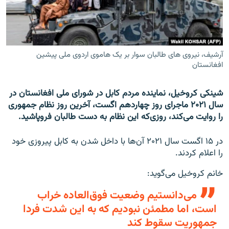
تماس
صفحه پشتو
Azadi English
آرشیف، نیروی های طالبان سوار بر یک هاموی اردوی ملی پیشین
افغانستان
به ما بپیوندید
شینکی کروخیل، نماینده مردم کابل در شورای ملی افغانستان در
سال ۲۰۲۱ ماجرای روز چهاردهم اگست، آخرین روز نظام جمهوری
را روایت می‌کند، روزی‌که این نظام به دست طالبان فروپاشید.
همۀ سایت‌های رادیو آزادی/ رادیو اروپای آزاد
در ۱۵ اگست سال ۲۰۲۱ آن‌ها با داخل شدن به کابل پیروزی خود
را اعلام کردند.
خانم کروخیل می‌گوید:
می‌دانستیم وضعیت فوق‌العاده خراب
است، اما مطمئن نبودیم که به این شدت فردا
جمهوریت سقوط کند