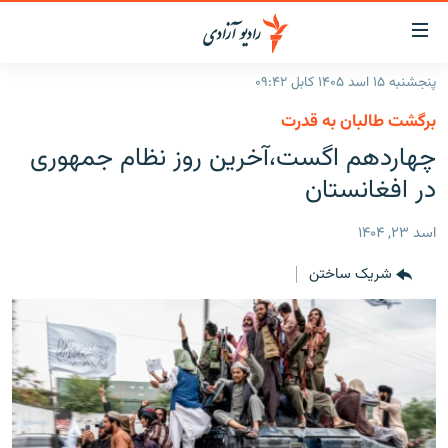
ینک‌های
ابل
سترسی
پنجشنبه ۱۵ اسد ۱۴۰۵ کابل ۰۹:۴۲
ازگشت
صفحه نخست
برگشت طالبان به قدرت
ه
گزارش‌ها
چهاردهم اگست،آخرین روز نظام جمهوری
تن
صلی
خبرها
افغانستان
در افغانستان
ازگشت
جدول نشرات
منطقه
افغانستان
ه
اسد ۲۳, ۱۴۰۴
نوی
مصاحبه‌ها
جهان
شرق میانه
صلی
شریک ساختن
برنامه‌ها
جهان
راجعه
ه
مجموعه تصویری
فحه
ورزش
ستجو
بحران مهاجرت
'کووید-۱۹'