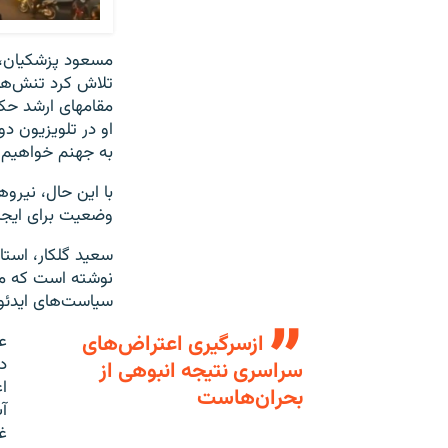
مسعود پزشکیان، رئ
تلاش کرد تنش‌ها 
مقامهای ارشد حک
او در تلویزیون د
به جهنم خواهیم 
با این حال، نیروه
وضعیت برای ایجاد
سعید گلکار، استا
نوشته است که موج
سیاست‌های ایدئولو
ازسرگیری اعتراض‌های
ع
سراسری نتیجه انبوهی از
ا
بحران‌هاست
آ
غ