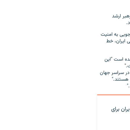
هبر ارشد
.
جویی به امنیت
 ایران، خط
مده است "این
."
 در سراسر جهان
 هستند."
"
ران برای