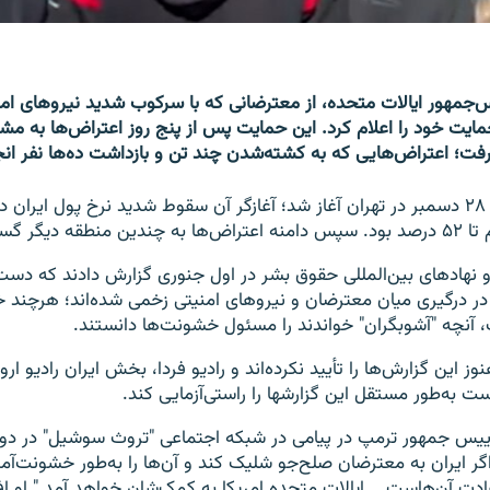
س‌جمهور ایالات متحده، از معترضانی که با سرکوب شدید نیروهای امنی
مایت خود را اعلام کرد. این حمایت پس از پنج روز اعتراض‌ها به م
فت؛ اعتراض‌هایی که به کشته‌شدن چند تن و بازداشت ده‌ها نفر ان
این اعتراض‌ها در ۲۸ دسمبر در تهران آغاز شد؛ آغازگر آن سقوط شدید نرخ پول ایران 
یگر گسترش یافت.
و نهادهای بین‌المللی حقوق بشر در اول جنوری گزارش دادند که دس
در درگیری میان معترضان و نیروهای امنیتی زخمی شده‌اند؛ هرچند خ
آنچه "آشوبگران" خواندند را مسئول خشونت‌ها دانستند.
وز این گزارش‌ها را تأیید نکرده‌اند و رادیو فردا، بخش ایران رادیو اروپ
ست به‌طور مستقل این گزارشها را راستی‌آزمایی کند.
ییس جمهور ترمپ در پیامی در شبکه اجتماعی "تروث سوشیل" در د
اگر ایران به معترضان صلح‌جو شلیک کند و آن‌ها را به‌طور خشونت‌آم
ادت آن‌هاست ــ ایالات متحده امریکا به کمک‌شان خواهد آمد." او افز