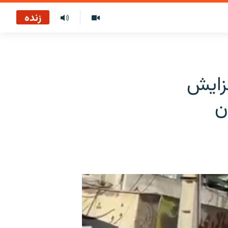
زنده
فزایش
ن