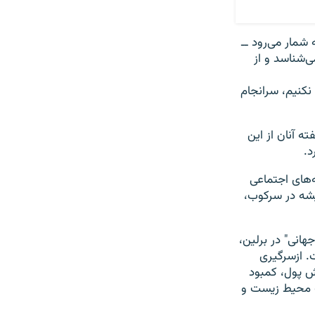
 شمار می‌رود ــ
‌شناسد و از
نکنیم، سرانجام
ه آنان از این
د.
ه‌های اجتماعی
ریشه در سرکوب،
جهانی" در برلین،
ت. ازسرگیری
ش پول، کمبود
ب محیط زیست و