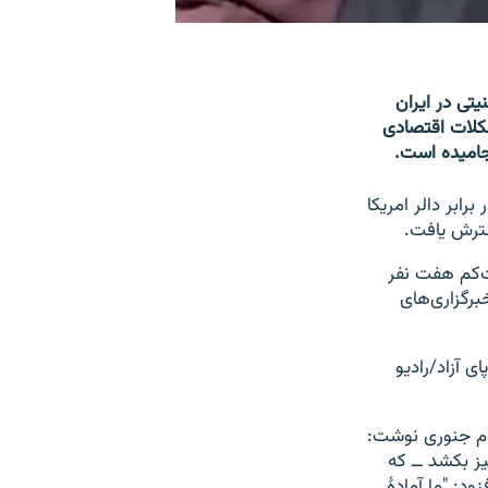
تی در ایران
شکلات اقتصادی
جامیده است.
در برابر دالر امریکا
ت‌کم هفت نفر
برگزاری‌های
ای آزاد/رادیو
وم جنوری نوشت:
یز بکشد ــ که
ود: "ما آمادۀ