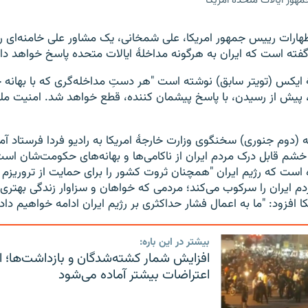
هور ایالات متحده امریکا
ظهارات رییس جمهور امریکا، علی شمخانی، یک مشاور علی خامنه‌ای ر
ته است که ایران به هرگونه مداخلۀ ایالات متحده پاسخ خواهد داد
یکس (تویتر سابق) نوشته است "هر دستِ مداخله‌گری که با بهانه 
 پیش از رسیدن، با پاسخ پیشمان کننده، قطع خواهد شد. امنیت ملی
ه (دوم جنوری) سخنگوی وزارت خارجۀ امریکا به رادیو فردا فرستاد آ
 خشم قابل درک مردم ایران از ناکامی‌ها و بهانه‌های حکومت‌شان است
ده است که رژیم ایران "همچنان ثروت کشور را برای حمایت از تروریزم
م ایران را سرکوب می‌کند؛ مردمی که خواهان و سزاوار زندگی بهتری
ا افزود: "ما به اعمال فشار حداکثری بر رژیم ایران ادامه خواهیم داد.
بیشتر در این باره:
افزایش شمار کشته‌شدگان و بازداشت‌ها؛ ای
اعتراضات بیشتر آماده می‌شود