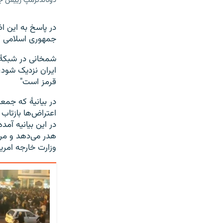
دونالدترمپ رییس جم
در پاسخ به این ا
جمهوری اسلامی گف
شمخانی در شبکۀ ا
ایران نزدیک شود،
قرمز است"
در بیانیۀ که جمع
اعتراض‌ها بازتاب
در این بیانیه آم
هدر می‌دهد و مرد
وزارت خارجه امریک