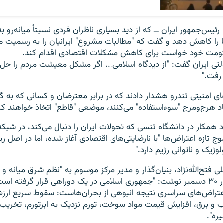
یس‌جمهور ایران ــ که از دید بسیاری ناظران فردی نسبتاً میانه‌رو به
را کاهش دهد و گفت که "مطالبات مشروع" ایرانیان را به رسمیت می
ومت خود خواست برای کاهش مشکلات اقتصادی اقدام کند.
ولتی ایران گفت: "از دیدگاه اسلامی... اگر مشکل معیشت مردم را حل 
رفت."
ای امنیتی تندرو هشدار دادند که در برابر معترضان و کسانی که به گفت
 هرج‌ومرج "سوءاستفاده" می‌کنند، موضعی "قاطع" اتخاذ خواهند کر
د همکار در دانشگاه تنسی که تحولات ایران را دنبال می‌کند، در شبک
 تازه اعتراض‌ها "با نارضایتی‌های اقتصادی آغاز شده، اما در اصل 
ژیک و ناتوانی رژیم دارد."
لی فتح‌الله‌نژاد، بنیان‌گذار و مدیر مرکز موسوم به "نظم شرق میانه و 
در ۳۰ دسمبر نوشت: "جمهوری اسلامی در یک دوراهی قرار گرفته اس
عتراض‌های سراسری نتیجه انبوهی از بحران‌هاست: سقوط سریع ارز
ب و برق، افزایش قیمت مواد سوخت، تورم نزدیک به ابرتورم، تخری
یره".