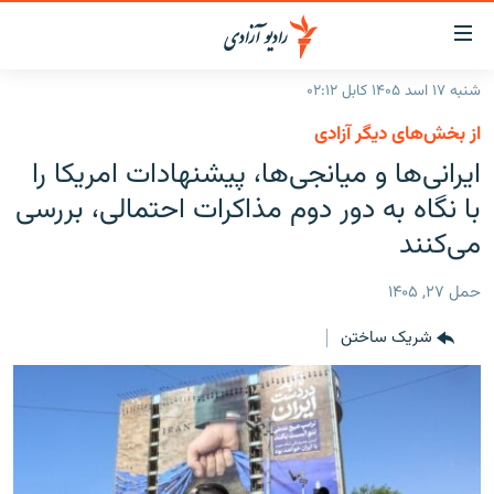
ینک‌های
ابل
سترسی
شنبه ۱۷ اسد ۱۴۰۵ کابل ۰۲:۱۲
ازگشت
صفحه نخست
از بخش‌های دیگر آزادی
ه
گزارش‌ها
ایرانی‌ها و میانجی‌ها، پیشنهادات امریکا را
تن
صلی
خبرها
افغانستان
با نگاه به دور دوم مذاکرات احتمالی، بررسی
ازگشت
جدول نشرات
می‌کنند
منطقه
افغانستان
ه
نوی
مصاحبه‌ها
جهان
شرق میانه
حمل ۲۷, ۱۴۰۵
صلی
برنامه‌ها
جهان
راجعه
شریک ساختن
ه
مجموعه تصویری
فحه
ورزش
ستجو
بحران مهاجرت
'کووید-۱۹'