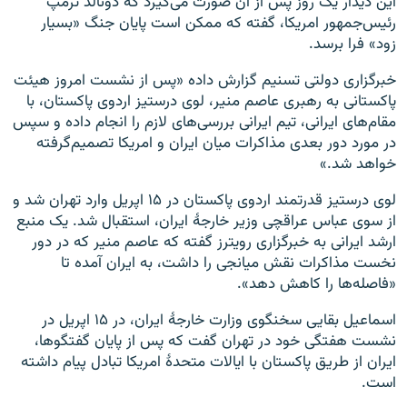
این دیدار یک روز پس از آن صورت می‌گیرد که دونالد ترمپ
رئیس‌جمهور امریکا، گفته که ممکن است پایان جنگ «بسیار
زود» فرا برسد.
خبرگزاری دولتی تسنیم گزارش داده «پس از نشست امروز هیئت
پاکستانی به رهبری عاصم منیر، لوی درستیز اردوی پاکستان، با
مقام‌های ایرانی، تیم ایرانی بررسی‌های لازم را انجام داده و سپس
در مورد دور بعدی مذاکرات میان ایران و امریکا تصمیم‌گرفته
خواهد شد.»
لوی درستیز قدرتمند اردوی پاکستان در ۱۵ اپریل وارد تهران شد و
از سوی عباس عراقچی وزیر خارجۀ ایران، استقبال شد. یک منبع
ارشد ایرانی به خبرگزاری رویترز گفته که عاصم منیر که در دور
نخست مذاکرات نقش میانجی را داشت، به ایران آمده تا
«فاصله‌ها را کاهش دهد».
اسماعیل بقایی سخنگوی وزارت خارجۀ ایران، در ۱۵ اپریل در
نشست هفتگی خود در تهران گفت که پس از پایان گفتگوها،
ایران از طریق پاکستان با ایالات متحدۀ امریکا تبادل پیام داشته
است.