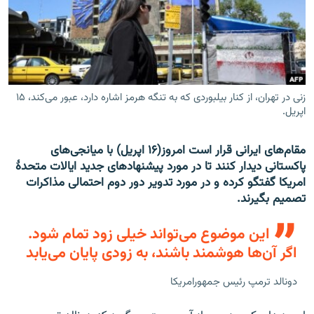
تماس
صفحه پشتو
Azadi English
زنی در تهران، از کنار بیلبوردی که به تنگه هرمز اشاره دارد، عبور می‌کند، ۱۵
اپریل.
به ما بپیوندید
مقام‌های ایرانی قرار است امروز(۱۶ اپریل) با میانجی‌های
پاکستانی دیدار کنند تا در مورد پیشنهادهای جدید ایالات متحدۀ
همۀ سایت‌های رادیو آزادی/ رادیو اروپای آزاد
امریکا گفتگو کرده و در مورد تدویر دور دوم احتمالی مذاکرات
تصمیم بگیرند.
این موضوع می‌تواند خیلی زود تمام شود.
اگر آن‌ها هوشمند باشند، به زودی پایان می‌یابد
دونالد ترمپ رئیس جمهورامریکا