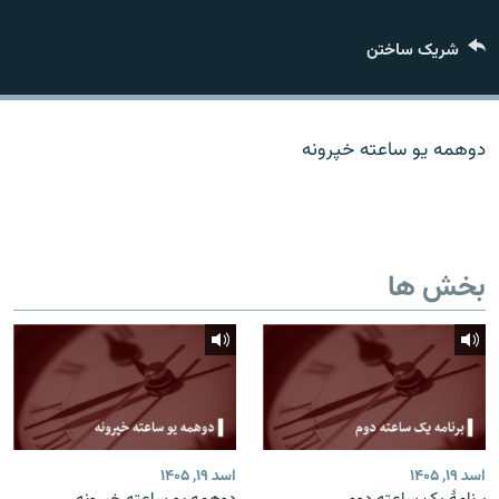
تماس
شریک ساختن
صفحه پشتو
Azadi English
دوهمه یو ساعته خپرونه
به ما بپیوندید
بخش ها
همۀ سایت‌های رادیو آزادی/ رادیو اروپای آزاد
اسد ۱۹, ۱۴۰۵
اسد ۱۹, ۱۴۰۵