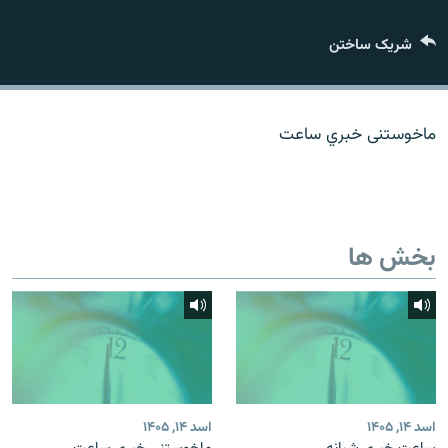
تماس
شریک ساختن
صفحه پشتو
Azadi English
ماخوستنی خبري ساعت
به ما بپیوندید
بخش ها
همۀ سایت‌های رادیو آزادی/ رادیو اروپای آزاد
اسد ۱۴, ۱۴۰۵
اسد ۱۴, ۱۴۰۵