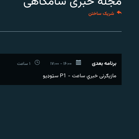
مجله خبری شامگاهی
تماس
شریک ساختن
برنامه بعدی
۱۶:۰۰ - ۱۷:۰۰
۱ ساعت
مازیګرنی خبري ساعت - P1 سټوډیو