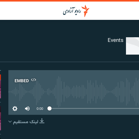
Events
EMBED
No media source curr
0:00
لینک مستقیم
EMBED