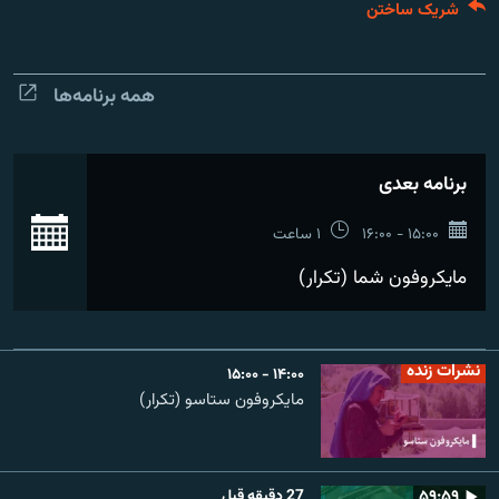
شریک ساختن
تماس
صفحه پشتو
همه برنامه‌ها
Azadi English
به ما بپیوندید
برنامه بعدی
ان
۱۵:۰۰ - ۱۶:۰۰
۱ ساعت
مایکروفون شما (تکرار)
همۀ سایت‌های رادیو آزادی/ رادیو اروپای آزاد
نشرات زنده
۱۴:۰۰ - ۱۵:۰۰
مایکروفون ستاسو (تکرار)
۵۹:۵۹
27 دقیقه قبل