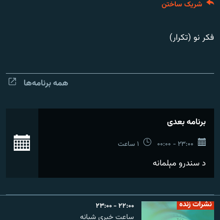
شریک ساختن
تماس
صفحه پشتو
فکر نو (تکرار)
Azadi English
به ما بپیوندید
همه برنامه‌ها
برنامه بعدی
همۀ سایت‌های رادیو آزادی/ رادیو اروپای آزاد
ان
۲۳:۰۰ - ۰۰:۰۰
۱ ساعت
د سندرو مېلمانه
نشرات زنده
۲۲:۰۰ - ۲۳:۰۰
ساعت خبری شبانه