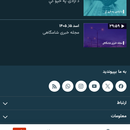
د ازادۍ په څپو کې
۲۹:۵۹
اسد ۱۵, ۱۴۰۵
مجله خبری شامگاهی
به ما بپیوندید
ارتباط
معلومات