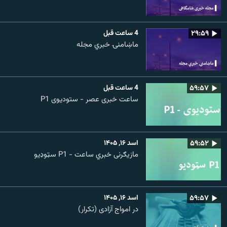
۲۹:۵۹
4 ساعت قبل
ماښامنۍ خبري مجله
۵۹:۵۷
4 ساعت قبل
ساعت خبری عصر - ستودیوی P1
۵۹:۵۲
اسد ۱۶, ۱۴۰۵
مازیګرنی خبري ساعت - P1 سټوډیو
۵۹:۵۷
اسد ۱۶, ۱۴۰۵
در امواج آزادی (تکرار)