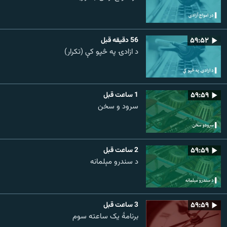
۵۹:۵۲
56 دقیقه قبل
د ازادۍ په څپو کې (تکرار)
۵۹:۵۹
1 ساعت قبل
سرود و سخن
۵۹:۵۹
2 ساعت قبل
د سندرو مېلمانه
۵۹:۵۹
3 ساعت قبل
برنامۀ یک ساعته سوم