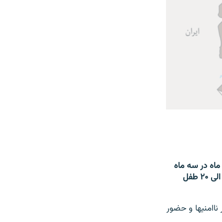
 پیدا کرده، ماه در سه ماه
گذشته ۹۸ طفل را داخل بستر گرفتیم که ۴ تن جان داده‎اند و در هفته اخیر روزانه ۱۵ الی ۲۰ طفل
با این حال حمیدالله متحد عضور شورای ولایتی غور علت افزایش مریضی سرخکان را بر ناامنی‎ها و حضور