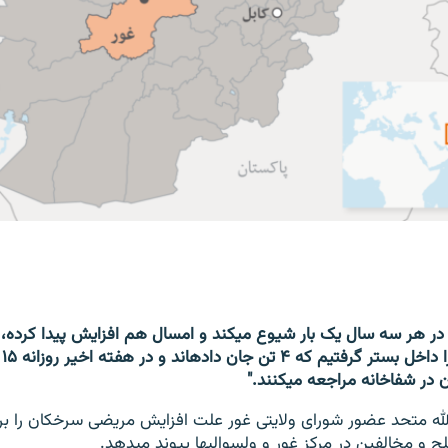
"مریضی سرخکان در هر سه سال یک بار شیوع می‎کند و امسال هم افزایش
شفاخانه مراجعه می‎کنند."
الفین در مرکز غور و ولسوالی‎ها پیوند می‎دهد.