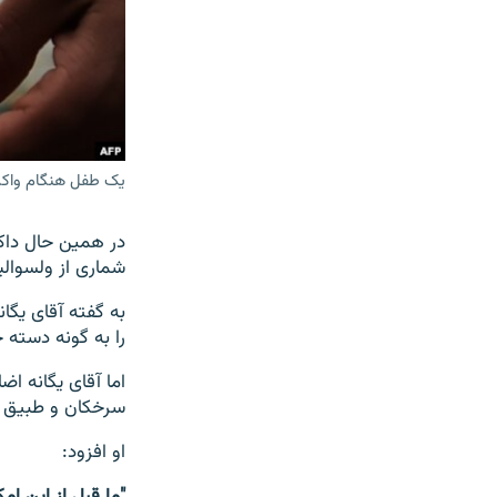
یک طفل هنگام وا
در همین حال داکت
شماری از ولسوالی‎ها می‎پذیرد.
را به گونه دسته جم
سرخکان و طبیق وا
او افزود:
"ما قبل از این 