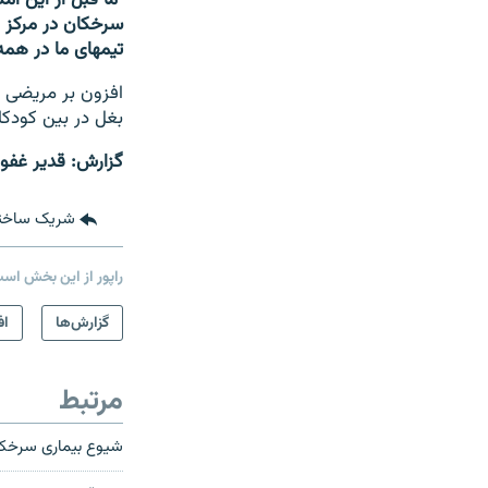
تیم‎های ما در همه جا در تلاش طبیق واکسین و رسیده‎گی به اطفال مصاب به سرخکان هستند."
افزون بر مریضی 
بغل در بین کودکان و جان دادن ۴۸ کودک ناشی از
گزارش: قدیر غفو
شریک ساخت
راپور از این بخش اس
گزارش‌ها
اف
مرتبط
شیوع بیماری سرخکان