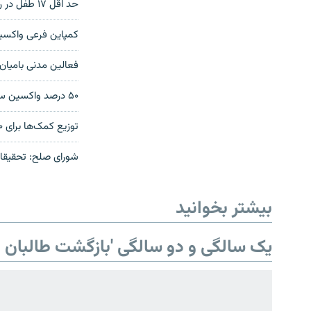
حد اقل ۱۷ طفل در رومانیا در اثر سرخکان جان داده‎اند
کمپاین فرعی واکسین پولیو در ۴ حوزه افغان
فعالین مدنی بامیان
۵۰ درصد واکسین سینه بغل در ولایت غور تطبیق نشده‌است
توزیع کمک‌ها برای ۲۰۰۰ هزار فامیل بی‌جاشدۀ داخلی در غور آغاز شد
صفحه پشتو
شورای صلح: تحقیقا
Azadi English
بیشتر بخوانید
به ما بپیوندید
یک سالگی و دو سالگی 'بازگشت طالبان ب
همۀ سایت‌های رادیو آزادی/ رادیو
اروپای آزاد