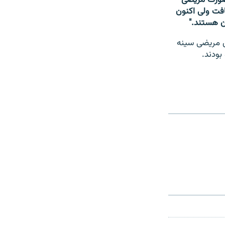
ی ولسوالی‎های دیگر افزایش یافت ولی اکنون
ش مریضی سینه