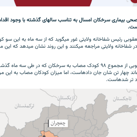
به باور مسئولان صحی بیماری سرخکان امسال به تناسب سال‎ه
داکتر جمعه گل یعقوبی رئیس شفاخانه ولایتی غور می‎گوید که از سه
مریضی سرخکان در شفاخانه ولایتی مراجعه می‎کن
به گفته آقای یعقوبی از مجموع ۹۸ کودک مصاب به سرخکان که در طی سه ما
ولایتی بستر شده‎اند چهار تن شان جان داده‎است، اما میزان کودکان مصاب به