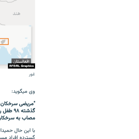
غور
وی می‎گوید:
مصاب به سرخکان در 
گسترده افراد مسلح و مخ