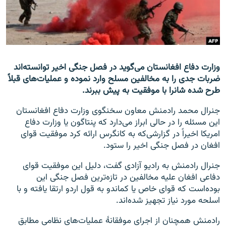
تماس
صفحه پشتو
Azadi English
وزارت دفاع افغانستان می‌گوید در فصل جنگی اخیر توانسته‌اند
ضربات جدی را به مخالفین مسلح وارد نموده و عملیات‌های قبلاً
به ما بپیوندید
طرح شده شانرا با موفقیت به پیش ببرند.
جنرال محمد رادمنش معاون سخنگوی وزارت دفاع افغانستان
این مسئله را در حالی ابراز می‌دارد که پنتاگون یا وزارت دفاع
همۀ سایت‌های رادیو آزادی/ رادیو اروپای آزاد
امریکا اخیراً در گزارشی‌که به کانگرس ارائه کرد موفقیت قوای
افغان در فصل جنگی اخیر را ستود.
جنرال رادمنش به رادیو آزادی گفت، دلیل این موفقیت قوای
دفاعی افغان علیه مخالفین در تازه‌ترین فصل جنگی این
بوده‌است که قوای خاص یا کماندو به قول اردو ارتقا یافته و با
اسلحه مورد نیاز تجهیز شده‌اند.
رادمنش همچنان از اجرای موفقانۀ عملیات‌های نظامی مطابق