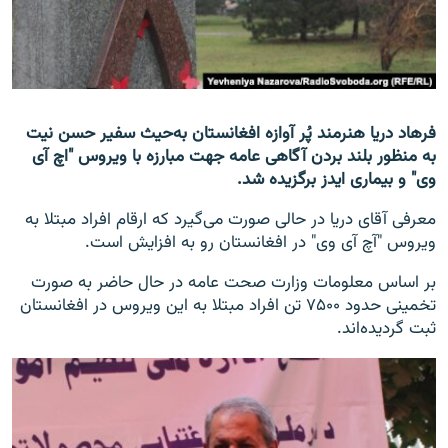
تماس
صفحه پشتو
Azadi English
فرهاد دریا هنرمند پُر آوازه افغانستان به‌حیث سفیر حسن نیت
به منظور بلند بردن آگاهی عامه جهت مبارزه با ویروس "اچ آی
به ما بپیوندید
وی" و بیماری ایدز برگزیده شد.
معرفی آقای دریا در حالی صورت می‌گیرد که ارقام افراد مبتلا به
ویروس "آچ‌ آی وی" در افغانستان رو به افزایش است.
همۀ سایت‌های رادیو آزادی/ رادیو اروپای آزاد
بر اساس معلومات وزارت صحت عامه در حال حاضر به صورت
تخمینی حدود ۷۵۰۰ تن افراد مبتلا به این ویروس در افغانستان
ثبت گردیده‌اند.