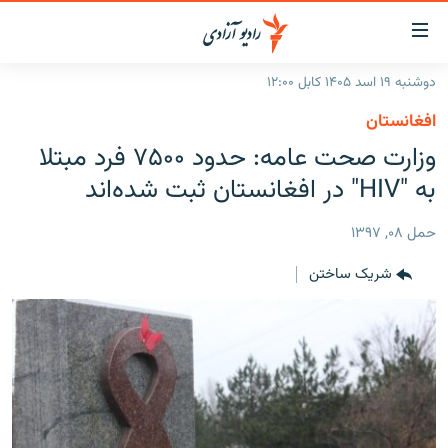
ینک‌های
ابل
سترسی
دوشنبه ۱۹ اسد ۱۴۰۵ کابل ۱۲:۰۰
ازگشت
صفحه نخست
افغانستان
ه
گزارش‌ها
وزارت صحت عامه: حدود ۷۵۰۰ فرد مبتلا
تن
صلی
خبرها
افغانستان
به "HIV" در افغانستان ثبت شده‌اند
ازگشت
جدول نشرات
منطقه
افغانستان
ه
حمل ۰۸, ۱۳۹۷
نوی
مصاحبه‌ها
جهان
شرق میانه
صلی
شریک ساختن
برنامه‌ها
جهان
راجعه
ه
مجموعه تصویری
فحه
ورزش
ستجو
بحران مهاجرت
'کووید-۱۹'