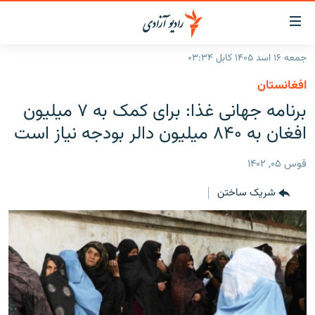
ینک‌های
ابل
سترسی
جمعه ۱۶ اسد ۱۴۰۵ کابل ۰۳:۳۴
ازگشت
صفحه نخست
افغانستان
ه
گزارش‌ها
برنامه جهانی غذا: برای کمک به ۷ میلیون
تن
صلی
خبرها
افغانستان
افغان به ۸۴۰ میلیون دالر بودجه نیاز است
ازگشت
جدول نشرات
منطقه
افغانستان
ه
قوس ۰۵, ۱۴۰۲
نوی
مصاحبه‌ها
جهان
شرق میانه
صلی
شریک ساختن
برنامه‌ها
جهان
راجعه
ه
مجموعه تصویری
فحه
ورزش
ستجو
بحران مهاجرت
'کووید-۱۹'