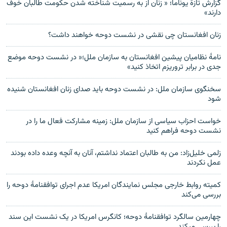
گزارش تازهٔ یوناما؛ « زنان از به رسمیت شناخته شدن حکومت طالبان خوف
دارند»
زنان افغانستان چی نقشی در نشست دوحه خواهند داشت؟
نامهٔ نظامیان پیشین افغانستان به سازمان ملل؛« در نشست دوحه موضع
جدی در برابر تروریزم اتخاذ کنید»
سخنگوی سازمان ملل: در نشست دوحه باید صدای زنان افغانستان شنیده
شود
خواست احزاب سیاسی از سازمان ملل: زمینه مشارکت فعال ما را در
نشست دوحه فراهم کنید
زلمی خلیل‌زاد: من به طالبان اعتماد نداشتم، آنان به آنچه وعده داده بودند
عمل نکردند
کمیته روابط خارجی مجلس نمایندگان امریکا عدم اجرای توافقنامۀ دوحه را
بررسی می‌کند
چهارمین سالگرد توافقنامهٔ دوحه؛ کانگرس امریکا در یک نشست این سند
را بررسی میکند