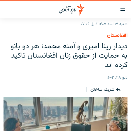
ینک‌های
ابل
سترسی
شنبه ۱۷ اسد ۱۴۰۵ کابل ۰۷:۰۶
ازگشت
صفحه نخست
افغانستان
ه
گزارش‌ها
دیدار رینا امیری و آمنه محمد؛ هر دو بانو
تن
صلی
خبرها
افغانستان
به حمایت از حقوق زنان افغانستان تاکید
ازگشت
جدول نشرات
کرده اند
منطقه
افغانستان
ه
نوی
مصاحبه‌ها
جهان
شرق میانه
دلو ۲۸, ۱۴۰۲
صلی
برنامه‌ها
جهان
راجعه
شریک ساختن
ه
مجموعه تصویری
فحه
ورزش
ستجو
بحران مهاجرت
'کووید-۱۹'