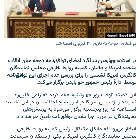
تماس
صفحه پشتو
Azadi English
توافقنامه دوحه به تاریخ ۲۹ فبروری امضا شد
به ما بپیوندید
در آستانه چهارمین سالگرد امضای توافق‌نامه دوحه میان ایالات
متحده امریکا و طالبان، کمیته روابط خارجی مجلس نمایندگان
کانگرس امریکا نشستی را برای بررسی عدم اجرای این توافق‌نامه
همۀ سایت‌های رادیو آزادی/ رادیو اروپای آزاد
توسط ادارۀ رئیس جمهور جو بایدن برگزار می‌کند.
این کمیته ناوقت روز چهارشنبه اعلام کرده که زلمی خلیل‌زاد
نماینده ویژه سابق امریکا در امور صلح افغانستان در این نشست
استماعیه که روز پنجشنبه برگزار می‌شود به پرسش‌های‌
نماینده‌گان در مورد اجرا نشدن توافق‌نامه پاسخ خواهد داد.
انتظار می‌رود که مایکل مک‌کال، رئیس کمیته روابط خارجی
مجلس نماینده‌گان کانگرس امریکا و یکی از منتقدان سرسخت