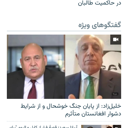
در حاکمیت طالبان
گفتگوهای ویژه
خلیل‌زاد: از پایان جنگ خوشحال و از شرایط
دشوار افغانستان متأثرم
آریانا سعید؛ قصۀ فرار از کابل و البوم "برای