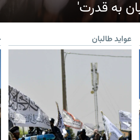
ان به قدرت'
عواید طالبان
خ