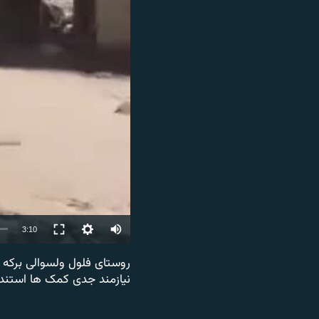
تماس
Auto
3:10
240p
روستای فلول ولسوالی برکه 
نیازمند جدی کمک ها استند و
360p
480p