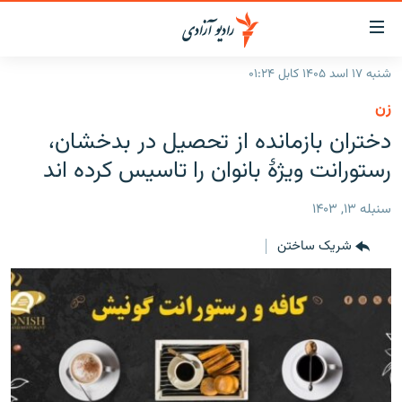
ینک‌های
ابل
سترسی
شنبه ۱۷ اسد ۱۴۰۵ کابل ۰۱:۲۴
ازگشت
صفحه نخست
زن
ه
گزارش‌ها
دختران بازمانده از تحصیل در بدخشان،
تن
صلی
خبرها
افغانستان
رستورانت ویژهٔ بانوان را تاسیس کرده اند
ازگشت
جدول نشرات
منطقه
افغانستان
ه
سنبله ۱۳, ۱۴۰۳
نوی
مصاحبه‌ها
جهان
شرق میانه
صلی
شریک ساختن
برنامه‌ها
جهان
راجعه
ه
مجموعه تصویری
فحه
ورزش
ستجو
بحران مهاجرت
'کووید-۱۹'