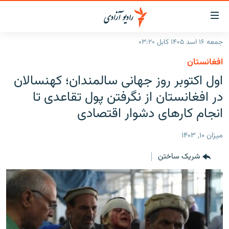
ینک‌های
ابل
سترسی
جمعه ۱۶ اسد ۱۴۰۵ کابل ۰۳:۲۰
ازگشت
صفحه نخست
افغانستان
ه
گزارش‌ها
اول اکتوبر روز جهانی سالمندان؛ کهنسالان
تن
صلی
خبرها
افغانستان
در افغانستان از نگرفتن پول تقاعدی تا
ازگشت
جدول نشرات
انجام کارهای دشوار اقتصادی
منطقه
افغانستان
ه
نوی
مصاحبه‌ها
جهان
شرق میانه
ميزان ۱۰, ۱۴۰۳
صلی
برنامه‌ها
جهان
راجعه
شریک ساختن
ه
مجموعه تصویری
فحه
ورزش
ستجو
بحران مهاجرت
'کووید-۱۹'