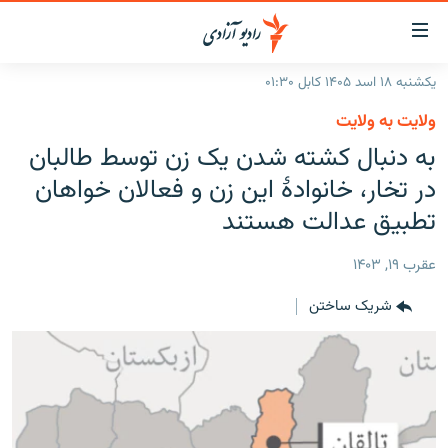
ینک‌های
ابل
سترسی
یکشنبه ۱۸ اسد ۱۴۰۵ کابل ۰۱:۳۰
ازگشت
صفحه نخست
ولایت به ولایت
ه
گزارش‌ها
به دنبال کشته شدن یک زن توسط طالبان
تن
صلی
خبرها
افغانستان
در تخار، خانوادهٔ این زن و فعالان خواهان
ازگشت
جدول نشرات
تطبیق عدالت هستند
منطقه
افغانستان
ه
نوی
مصاحبه‌ها
جهان
شرق میانه
عقرب ۱۹, ۱۴۰۳
صلی
برنامه‌ها
جهان
راجعه
شریک ساختن
ه
مجموعه تصویری
فحه
ورزش
ستجو
بحران مهاجرت
'کووید-۱۹'