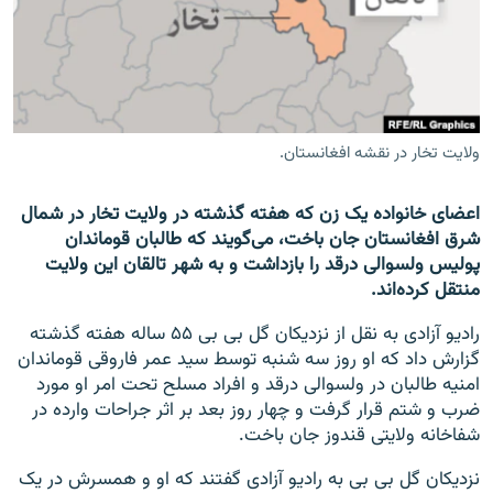
تماس
صفحه پشتو
Azadi English
ولایت تخار در نقشه افغانستان.
به ما بپیوندید
اعضای خانواده یک زن که هفته گذشته در ولایت تخار در شمال
شرق افغانستان جان باخت، می‌گویند که طالبان قوماندان
پولیس ولسوالی درقد را بازداشت و به شهر تالقان این ولایت
همۀ سایت‌های رادیو آزادی/ رادیو اروپای آزاد
منتقل کرده‌اند.
رادیو آزادی به نقل از نزدیکان گل بی بی ۵۵ ساله هفته گذشته
گزارش داد که او روز سه شنبه توسط سید عمر فاروقی قوماندان
امنیه طالبان در ولسوالی درقد و افراد مسلح تحت امر او مورد
ضرب و شتم قرار گرفت و چهار روز بعد بر اثر جراحات وارده در
شفاخانه ولایتی قندوز جان باخت.
نزدیکان گل بی بی به رادیو آزادی گفتند که او و همسرش در یک