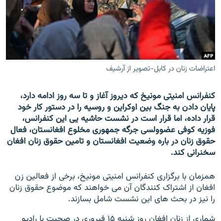
تماس
صفحه پشتو
Azadi English
اعتراضات زنان در کابل-تصویر از آرشیف
به ما بپیوندید
کنفرانس امنیتی مونیخ که دیروز آغاز و تا سه روز ادامه دارد،
پایان دادن به جنگ بین اوکراین و روسیه را در دستور کار خود
قرار داده، اما قرار است در نشست حاشیه یی این کنفرانس،
همۀ سایت‌های رادیو آزادی/ رادیو اروپای آزاد
فوزیه کوفی عضوولسی جرگه جمهوری مخلوع افغانستان، فعال
حقوق زنان در باره وضعیت افغانستان و تامین حقوق زنان افغان
سخنرانی کند.
همزمان با برگزاری کنفرانس امنیتی مونیخ، برخی از فعالین زن
افغان از اشتراک کنندگان آن می خواهند که موضوع حقوق زنان
را نیز در بحث های این نشست شامل بسازند.
شماری از زنان افغان روز شنبه ۱۵ فبروری در صحبت با رادیو