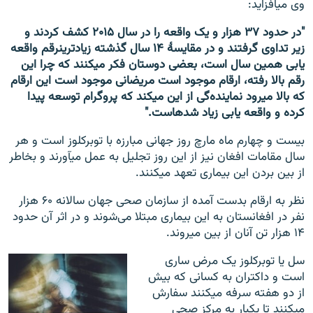
وی می‎افزاید:
"در حدود ۳۷ هزار و یک واقعه را در سال ۲۰۱۵ کشف کردند و
زیر تداوی گرفتند و در مقایسۀ ۱۴ سال گذشته زیادترینرقم واقعه
یابی همین سال است، بعضی دوستان فکر می‎کنند که چرا این
رقم بالا رفته، ارقام موجود است مریضانی موجود است این ارقام
که بالا می‎رود نماینده‌گی از این می‎کند که پروگرام توسعه پیدا
کرده و واقعه یابی زیاد شده‎است."
بیست و چهارم ماه مارچ روز جهانی مبارزه با توبرکلوز است و هر
سال مقامات افغان نیز از این روز تجلیل به عمل می‎آورند و بخاطر
از بین بردن این بیماری تعهد می‎کنند.
نظر به ارقام بدست آمده از سازمان صحی جهان سالانه ۶۰ هزار
نفر در افغانستان به این بیماری مبتلا می‌شوند و در اثر آن حدود
۱۴ هزار تن آنان از بین می‎روند.
سل یا توبرکلوز یک مرض ساری
است و داکتران به کسانی که بیش
از دو هفته سرفه می‎کنند سفارش
می‎کنند تا یکبار به مرکز صحی