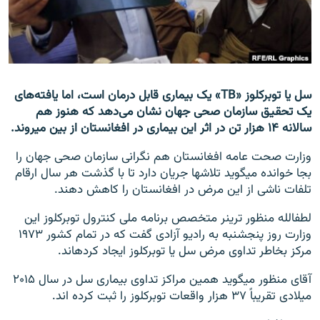
تماس
صفحه پشتو
Azadi English
سل یا توبرکلوز «TB» یک بیماری قابل درمان است، اما یافته‌های
یک تحقیق سازمان صحی جهان نشان می‌دهد که هنوز هم
به ما بپیوندید
سالانه ۱۴ هزار تن در اثر این بیماری در افغانستان از بین می‎روند.
وزارت صحت عامه افغانستان هم نگرانی سازمان صحی جهان را
بجا خوانده می‎گوید تلاش‎ها جریان دارد تا با گذشت هر سال ارقام
همۀ سایت‌های رادیو آزادی/ رادیو اروپای آزاد
تلفات ناشی از این مرض در افغانستان را کاهش دهند.
لطف‎الله منظور ترینر متخصص برنامه ملی کنترول توبرکلوز این
وزارت روز پنجشنبه به رادیو آزادی گفت که در تمام کشور ۱۹۷۳
مرکز بخاطر تداوی مرض سل یا توبرکلوز ایجاد کرده‎اند.
آقای منظور می‎گوید همین مراکز تداوی بیماری سل در سال ۲۰۱۵
میلادی تقریباً ۳۷ هزار واقعات توبرکلوز را ثبت کرده اند.