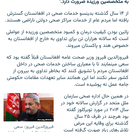
به متخصصین ورزیده ضرورت دارد."
از ۱۴ سال گذشته بدینسو خدمات صحی در افغانستان گسترش
یافته اما مردم عام از خدمات مراکز صحی دولتی ناراضی هستند.
پائین بودن کیفیت درمان و کمبود متخصصین ورزیده از عواملی
است که سالانه هزاران تن برای تداوی به خارج از افغانستان به
خصوص هند و پاکستان می‎روند.
فیروزالدین فیروز وزیر صحت عامه افغانستان قبلاً گفته بود که
سعی می‎نمایند تا با معیاری ساختن خدمات صحی در داخل
افغانستان مردم را تشویق کنند که بخاطر تداوی به بیرون از
کشور سفر نکنند اما این همانند سایر تعهدات مقامات حکومتی
جامه عمل نه پوشیده است.
در همین حال اداره صحی سازمان
ملل متحد در گزارش سالانه خود در
سال ۲۰۱۴ در مورد توبرکلوز گفته
بود هرچند در ظرف ۲۵ سال
گذشته برای وقایه این مرض
فیروزالدین فیروز: سعی
تلاش‌های زیاد صورت گرفته است