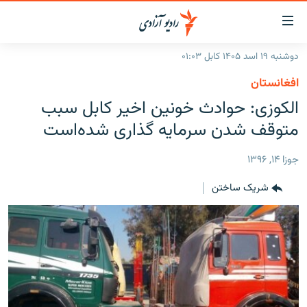
ینک‌های
ابل
سترسی
دوشنبه ۱۹ اسد ۱۴۰۵ کابل ۰۱:۰۳
ازگشت
صفحه نخست
افغانستان
ه
گزارش‌ها
الکوزی: حوادث خونین اخیر کابل سبب
تن
صلی
خبرها
افغانستان
متوقف شدن سرمایه گذاری شده‌است
ازگشت
جدول نشرات
منطقه
افغانستان
ه
جوزا ۱۴, ۱۳۹۶
نوی
مصاحبه‌ها
جهان
شرق میانه
صلی
شریک ساختن
برنامه‌ها
جهان
راجعه
ه
مجموعه تصویری
فحه
ورزش
ستجو
بحران مهاجرت
'کووید-۱۹'