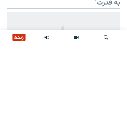
به قدرت'
زنده
جستجو
دو سالگی 'بازگشت طالبان به قدرت'
وعده‌های طالبان