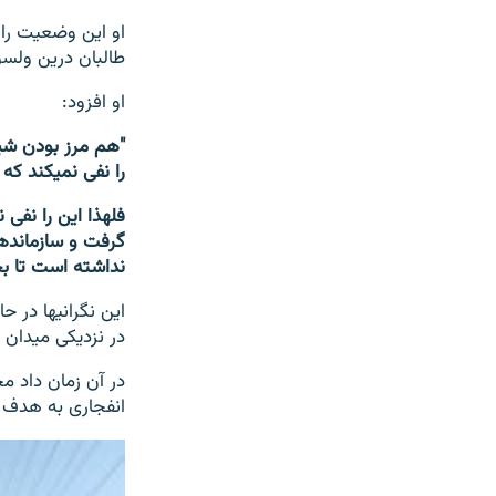
طالبان درین ولسوا
او افزود:
را نفی نمی‎کند که طالبان بیایند در آن‎جا به خصوص در زیر کوه ولسوالی شیندند ایجاد بکنند.
نداشته است تا بح
در نزدیکی میدان
در آن زمان داد م
انفجاری به هدف ح