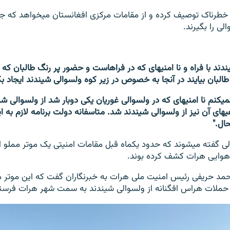
او این وضعیت را خطرناک توصیف کرده و از 
لی را بگیرند.
فلهذا این را نفی نمی‎کنم نا امنی‎های که در ولسوالی غوریان یکی دوبار شد از ولس
گرفت و سازماندهی‎های آن نیز از ولسوالی شیندند شد. متاسفانه دولت برنامه لازم 
ال."
این نگرانی‎ها در حالی گفته می‎شوند که حدود یکماه قبل مقامات امنیتی یک موتر م
 هوایی هرات کشف کرده بوند.
حمد حریفی رئیس امنیت ملی هرات به خبرنگاران گفت که این موتر مم
ملات هراس افگنانه از ولسوالی شیندند به سمت شهر هرات فرستاده 