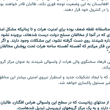
ومت افغانستان به این وضعیت توجه فوری نکند، طالبان قادر خواهند بود 
ا در کنترول خود قرار دهند.
"شیندند همیشه متاسفانه نقطه ضعف بوده برای ا
حل نشود و لانه‎های که در آن‎جا از مخالفان مسلح دولت د
اداره شیندند روی دست گرفته نشود، این مشکلات وجود دارند. و اگر 
شکل پیش برود من فکر می‎کنم که آهسته آهسته ساحه هرات تحت پوشش مخا
"
او تاکید می‎کند که با ایجاد تشکیلات جدید و استقرار نیروی امنیتی بیشتر این منا
یک مرکز گروه‎های تروریستی تبدیل شده‎است.