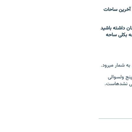
شدیم که تا آخرین ساحات
ن داشته باشید
حه بکلی ساحه
نج ولسوالی
ده‎است.