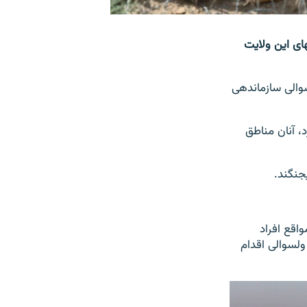
ی از اعضای شورای ولایتی و فعالین مدنی در هرات ولسوالی شیندند را مرکز نا امنی‎های این ولایت
ایت را ازین ولسوالی سازماندهی
د را نگیرد، آنان مناطق
مله می‎کنند و در بعضی مواقع افراد
لسوالی اقدام