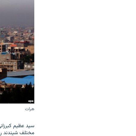
هرات
سید عظیم کبرزانی
مختلف شیندند را ته