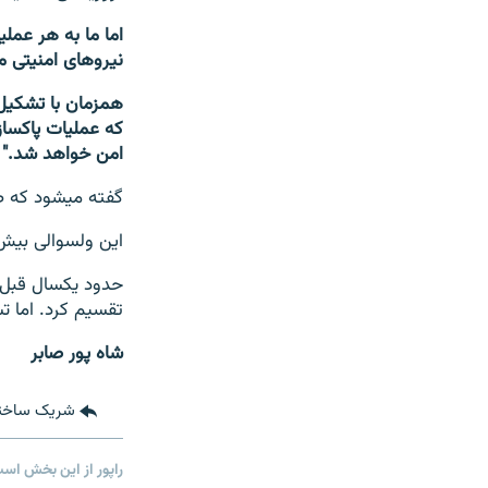
نیروهای امنیتی ما
همزمان با تشکیل
که عملیات پاکساز
امن خواهد شد."
گفته می‎شود که طالبان در برخی از مناطق شیندند از جمله زیرکوه پایگاه دارند.
این ولسوالی بیش از هفتصد ه
حدود یکسال قبل 
تقسیم کرد. اما تش
شاه پور صابر
شریک ساخت
راپور از این بخش اس