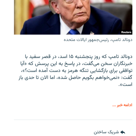
دونالد تامپ، رئیس‌جمهور ایالات متحده
دونالد تامپ که روز پنجشنبه ۱۵ اسد، در قصر سفید با
خبرنگاران سخن می‌گفت، در پاسخ به این پرسش که «آیا
توافقی برای بازگشایی تنگه هرمز به دست آمده است؟»،
گفت: «نمی‌خواهم بگویم حاصل شده، اما الان تا حدی باز
است».
ادامه خبر ...
شریک ساختن