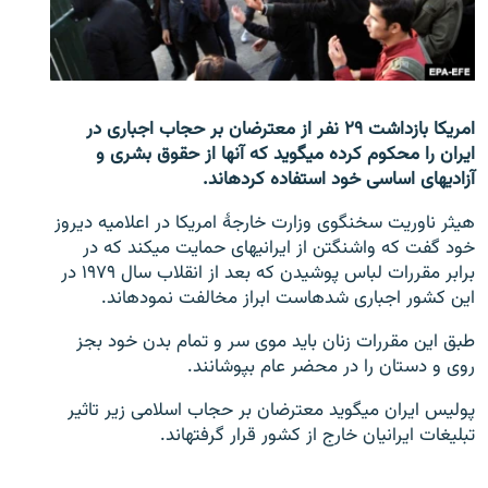
تماس
صفحه پشتو
Azadi English
امریکا بازداشت ۲۹ نفر از معترضان بر حجاب اجباری در
ایران را محکوم کرده می‎گوید که آن‎ها از حقوق بشری و
به ما بپیوندید
آزادی‎های اساسی خود استفاده کرده‎اند.
هیثر ناوریت سخنگوی وزارت خارجۀ امریکا در اعلامیه دیروز
خود گفت که واشنگتن از ایرانی‎های حمایت می‎کند که در
برابر مقررات لباس پوشیدن که بعد از انقلاب سال ۱۹۷۹ در
همۀ سایت‌های رادیو آزادی/ رادیو اروپای آزاد
این کشور اجباری شده‎است ابراز مخالفت نموده‎اند.
طبق این مقررات زنان باید موی سر و تمام بدن خود بجز
روی و دستان را در محضر عام بپوشانند.
پولیس ایران می‎گوید معترضان بر حجاب اسلامی زیر تاثیر
تبلیغات ایرانیان خارج از کشور قرار گرفته‎اند.