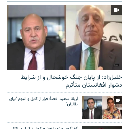
خلیل‌زاد: از پایان جنگ خوشحال و از شرایط
دشوار افغانستان متأثرم
آریانا سعید؛ قصۀ فرار از کابل و البوم "برای
طالبان"
گفتگوی ویژه با فوزیه کوفی؛ کابل در ۲۴