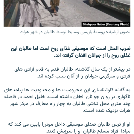
تماس
صفحه پشتو
Azadi English
تصویر آرشیف: پوستهٔ بازرسی وسایط توسط طالبان در شهر هرات
به ما بپیوندید
ضرب المثل است که موسیقی غذای روح است اما طالبان این
غذای روح را از جوانان افغان گرفته اند.
در بیشتر از یک سال گذشته، طالبان قدم به قدم آزادی های
همۀ سایت‌های رادیو آزادی/ رادیو اروپای آزاد
فردی و سرگرمی جوانان را از آنان سلب کرده اند.
به گفته کارشناسان٬ این محرومیت ها و محدودیت ها پیامدهای
ناگواری بر روان جوانان افغان داشته است. خلیل احمد در فاصله
چند متری محل تلاشی طالبان به چهار راه معارف در مرکز شهر
هرات نزدیک شده است.
او از ترس طالبان صدای موسیقی داخل موتررا پایین می کند که
مبادا افراد مسلح طالبان او را سرزنش کنند.