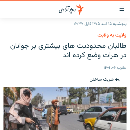
ینک‌های
ابل
سترسی
پنجشنبه ۱۵ اسد ۱۴۰۵ کابل ۰۲:۳۷
ازگشت
صفحه نخست
ولایت به ولایت
ه
گزارش‌ها
طالبان محدودیت های بیشتری بر جوانان
تن
صلی
خبرها
افغانستان
در هرات وضع کرده اند
ازگشت
جدول نشرات
منطقه
افغانستان
ه
عقرب ۰۶, ۱۴۰۱
نوی
مصاحبه‌ها
جهان
شرق میانه
صلی
شریک ساختن
برنامه‌ها
جهان
راجعه
ه
مجموعه تصویری
فحه
ورزش
ستجو
بحران مهاجرت
'کووید-۱۹'