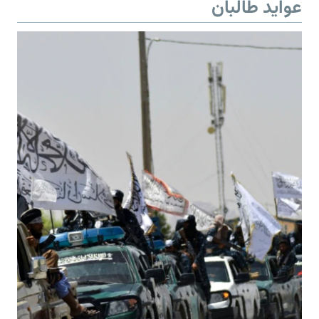
عواید طالبان