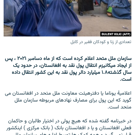
تماس
صفحه پشتو
Azadi English
تعدادی از زنا و کودکان فقیر در کابل
به ما بپیوندید
سازمان ملل متحد اعلام کرده است که از ماه دسامبر ۲۰۲۱ ، پس
از ایجاد میکانیزم انتقال پول نقد به افغانستان، در حدود یک
سال گذشته۱.۸ میلیارد دالر پول نقد به این کشور انتقال داده
همۀ سایت‌های رادیو آزادی/ رادیو اروپای آزاد
است.
اعلامیۀ یوناما یا دفترهیئت معاونت ملل متحد در افغانستان می
گوید که این پول برای مصارف نهادهای مربوطه سازمان ملل
متحد است.
در خبرنامه گفته شده که هیچ پولی در اختیار طالبان و حاکمان
فعلی افغانستان و یا د افغانستان بانک ( بانک مرکزی ) اینکشور
قرار نمی گیرد و همه کمک ها توسط اداره های سازمان ملل