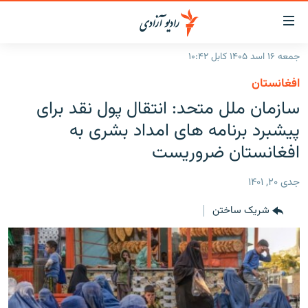
ینک‌های
ابل
سترسی
جمعه ۱۶ اسد ۱۴۰۵ کابل ۱۰:۴۲
ازگشت
صفحه نخست
افغانستان
ه
گزارش‌ها
سازمان ملل متحد: انتقال پول نقد برای
تن
صلی
خبرها
افغانستان
پیشبرد برنامه های امداد بشری به
ازگشت
جدول نشرات
افغانستان ضروریست
منطقه
افغانستان
ه
نوی
مصاحبه‌ها
جهان
شرق میانه
جدی ۲۰, ۱۴۰۱
صلی
برنامه‌ها
جهان
راجعه
شریک ساختن
ه
مجموعه تصویری
فحه
ورزش
ستجو
بحران مهاجرت
'کووید-۱۹'