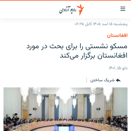
ینک‌های
ابل
سترسی
پنجشنبه ۱۵ اسد ۱۴۰۵ کابل ۰۶:۲۵
ازگشت
صفحه نخست
افغانستان
ه
گزارش‌ها
مسکو نشستی را برای بحث در مورد
تن
صلی
خبرها
افغانستان
افغانستان برگزار می‌کند
ازگشت
جدول نشرات
منطقه
افغانستان
ه
دلو ۱۵, ۱۴۰۱
نوی
مصاحبه‌ها
جهان
شرق میانه
صلی
شریک ساختن
برنامه‌ها
جهان
راجعه
ه
مجموعه تصویری
فحه
ورزش
ستجو
بحران مهاجرت
'کووید-۱۹'