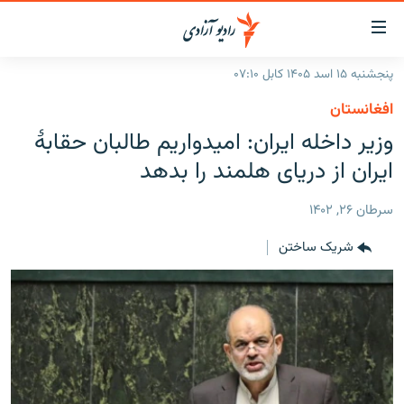
ینک‌های
ابل
سترسی
پنجشنبه ۱۵ اسد ۱۴۰۵ کابل ۰۷:۱۰
ازگشت
صفحه نخست
افغانستان
ه
گزارش‌ها
وزیر داخله ایران: امیدواریم طالبان حقابۀ
تن
صلی
خبرها
افغانستان
ایران از دریای هلمند را بدهد
ازگشت
جدول نشرات
منطقه
افغانستان
ه
سرطان ۲۶, ۱۴۰۲
نوی
مصاحبه‌ها
جهان
شرق میانه
صلی
شریک ساختن
برنامه‌ها
جهان
راجعه
ه
مجموعه تصویری
فحه
ورزش
ستجو
بحران مهاجرت
'کووید-۱۹'