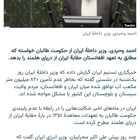
تماس
صفحه پشتو
Azadi English
احمد وحیدی، وزیر داخلۀ ایران
به ما بپیوندید
احمد وحیدی، وزیر داخلۀ ایران از حکومت طالبان خواسته که
مطابق به تعهد افغانستان حقابۀ ایران از دریای هلمند را بدهد.
خبرگزاری تسنیم ایران گزارش داده که وزیر داخلۀ ایران روز
همۀ سایت‌های رادیو آزادی/ رادیو اروپای آزاد
یک‌شنبه در نشستی گفته که بخاطر عدم تأمین ۸۲۰ میلیون متر
مکعب آب توافق شده میان ایران و افغانستان، مردم ولایت
سیستان و بلوچستان این کشور با مشکل مواجه شده اند.
ایران در ماه‌های اخیر شکایت‌هایی را در رابطه با عدم پایبندی
حکومت طالبان به تعهدات معاهدۀ ۱۳۵۱ در بارۀ حقابۀ ایران از
دریای هلمند مطرح کرده است.
چند روز پیش علی اکبر محرابیان، وزیر انرژی ایران گفت که