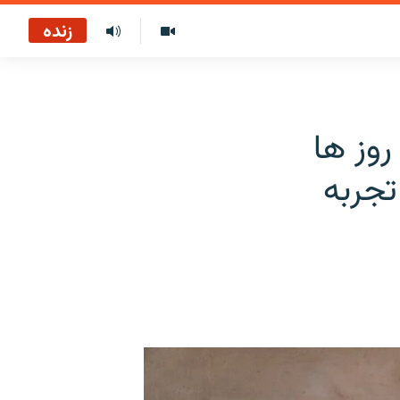
زنده
روز ها
تجربه