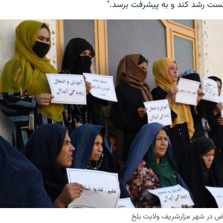
نست رشد کند و به پیشرفت برسد."
رض در شهر مزارشریف ولایت بلخ