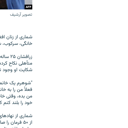
تصویر آرشیف
شماری از زنان اف
خانگی، سرکوب، شکن
زرافشا
متأهلی نکاح کرده
شکایت او وجود ند
"شوهرم یک خانم 
فعلاً من را به خا
من بده، وقتی خا
خود را بلند کنم 
از ۵۰ فرمان 