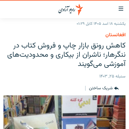
ینک‌های
ابل
سترسی
یکشنبه ۱۸ اسد ۱۴۰۵ کابل ۰۱:۲۹
ازگشت
صفحه نخست
افغانستان
ه
گزارش‌ها
کاهش رونق بازار چاپ و فروش کتاب در
تن
صلی
خبرها
افغانستان
ننگرهار؛ ناشران از بیکاری و محدودیت‌های
ازگشت
جدول نشرات
آموزشی می‌گویند
منطقه
افغانستان
ه
نوی
مصاحبه‌ها
جهان
شرق میانه
سنبله ۲۵, ۱۴۰۳
صلی
برنامه‌ها
جهان
راجعه
شریک ساختن
ه
مجموعه تصویری
فحه
ورزش
ستجو
بحران مهاجرت
'کووید-۱۹'