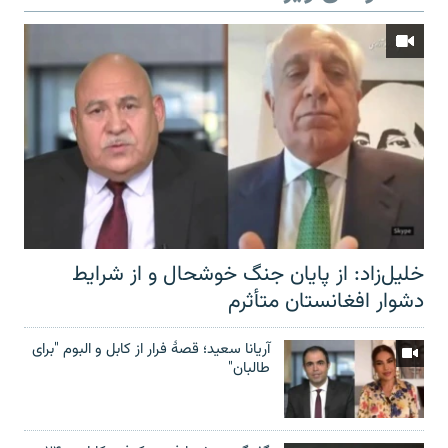
خلیل‌زاد: از پایان جنگ خوشحال و از شرایط
دشوار افغانستان متأثرم
آریانا سعید؛ قصۀ فرار از کابل و البوم "برای
طالبان"