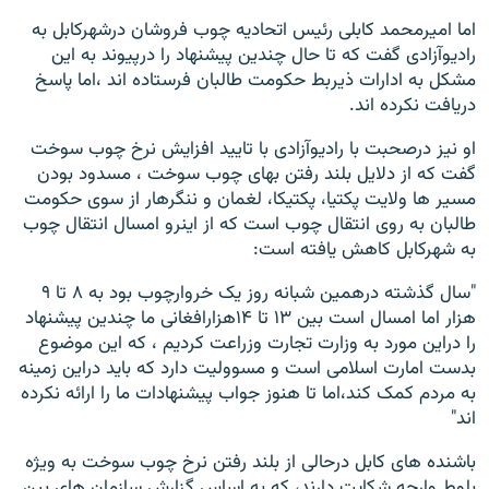
اما امیرمحمد کابلی رئیس اتحادیه چوب فروشان درشهرکابل به
رادیوآزادی گفت که تا حال چندین پیشنهاد را درپیوند به این
مشکل به ادارات ذیربط حکومت طالبان فرستاده اند ،اما پاسخ
دریافت نکرده اند.
او نیز درصحبت با رادیوآزادی با تایید افزایش نرخ چوب سوخت
گفت که از دلایل بلند رفتن بهای چوب سوخت ، مسدود بودن
مسیر ها ولایت پکتیا، پکتیکا، لغمان و ننگرهار از سوی حکومت
طالبان به روی انتقال چوب است که از اینرو امسال انتقال چوب
به شهرکابل کاهش یافته است:
"سال گذشته درهمین شبانه روز یک خروارچوب بود به ۸ تا ۹
هزار اما امسال است بین ۱۳ تا ۱۴هزارافغانی ما چندین پیشنهاد
را دراین مورد به وزارت تجارت وزراعت کردیم ، که این موضوع
بدست امارت اسلامی است و مسوولیت دارد که باید دراین زمینه
به مردم کمک کند،اما تا هنوز جواب پیشنهادات ما را ارائه نکرده
اند"
باشنده های کابل درحالی از بلند رفتن نرخ چوب سوخت به ویژه
بلوط وارچه شکایت دارند، که به اساس گزارش سازمان های بین