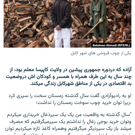
تماس
صفحه پشتو
Azadi English
به ما بپیوندید
یکی از چوب فروشی های شهر کابل
آزاده که دردوره جمهوری پیشین در ولایت کاپیسا معلم بود، از
همۀ سایت‌های رادیو آزادی/ رادیو اروپای آزاد
چند سال به این طرف همراه با همسر و کودکان اش دروضعیت
بد اقتصادی در یکی از مناطق شهرکابل زندگی میکند.
او به رادیوآزادی گفت سال گذشته زمستان سخت را سپری کرد
،زیرا توان خرید چوب سوخت زمستان را نداشت:
"سال گذشته به واقعیت من یک یک سیرذغال خریداری میکردم
وتوان خرید بوجی زغال را نداشتم یک سیرمیگرفتیم که مصرف
میشد باز یک سیردیگر میگرفتیم وهمراه کاغذ تازه میکردیم توان