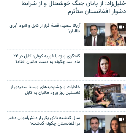
خلیل‌زاد: از پایان جنگ خوشحال و از شرایط
دشوار افغانستان متأثرم
آریانا سعید؛ قصۀ فرار از کابل و البوم "برای
طالبان"
گفتگوی ویژه با فوزیه کوفی؛ کابل در ۲۴
ماه اسد چگونه به دست طالبان افتاد؟
خاطرات و چشم‌دید‌های ویسنا سعیدی از
نخستین روز ورود طالبان به کابل
سال گذشته بالای یکی از دانش‌آموزان دختر
در افغانستان چگونه گذشت؟