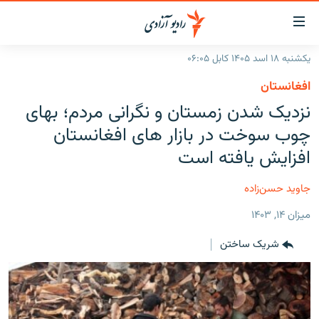
ینک‌های
ابل
سترسی
یکشنبه ۱۸ اسد ۱۴۰۵ کابل ۰۶:۰۵
ازگشت
صفحه نخست
افغانستان
ه
گزارش‌ها
نزدیک شدن زمستان و نگرانی مردم؛ بهای
تن
صلی
خبرها
افغانستان
چوب سوخت در بازار های افغانستان
ازگشت
جدول نشرات
افزایش یافته است
منطقه
افغانستان
ه
نوی
مصاحبه‌ها
جهان
شرق میانه
جاوید حسن‌زاده
صلی
برنامه‌ها
جهان
راجعه
ميزان ۱۴, ۱۴۰۳
ه
مجموعه تصویری
فحه
شریک ساختن
ورزش
ستجو
بحران مهاجرت
'کووید-۱۹'