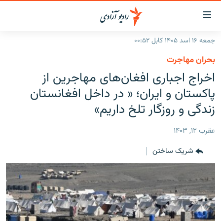
ینک‌های
ابل
سترسی
جمعه ۱۶ اسد ۱۴۰۵ کابل ۰۰:۵۲
ازگشت
صفحه نخست
بحران مهاجرت
ه
گزارش‌ها
اخراج اجباری افغان‌های مهاجرین از
تن
صلی
خبرها
افغانستان
پاکستان و ایران؛ « در داخل افغانستان
ازگشت
جدول نشرات
زندگی و روزگار تلخ داریم»
منطقه
افغانستان
ه
نوی
مصاحبه‌ها
جهان
شرق میانه
عقرب ۱۲, ۱۴۰۳
صلی
برنامه‌ها
جهان
راجعه
شریک ساختن
ه
مجموعه تصویری
فحه
ورزش
ستجو
بحران مهاجرت
'کووید-۱۹'