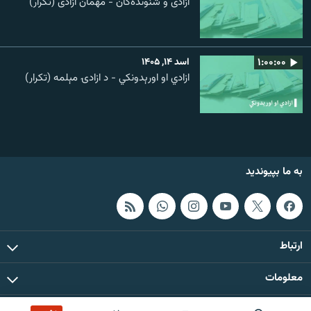
آزادی و شنونده‌گان - مهمان آزادی (تکرار)
۱:۰۰:۰۰
اسد ۱۴, ۱۴۰۵
ازادي او اورېدونکي - د ازادۍ مېلمه (تکرار)
به ما بپیوندید
ارتباط
معلومات