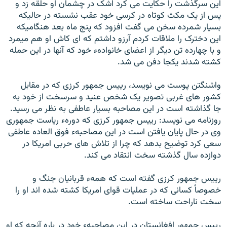
این سرگذشت را حکایت می کرد اشک در چشمان او حلقه زد و
پس از یک مکث کوتاه در کرسی خود عقب نشسته در حالیکه
بسیار شمرده سخن می گفت افزود که پنج ماه بعد هنگامیکه
این دخترک را ملاقات کردم آرزو داشتم که ای کاش او هم میمرد
و با چهارده تن دیگر از اعضای خانوادهء خود که آنها در این حمله
کشته شدند یکجا دفن می شد.
واشنگتن پوست می نویسد، رییس جمهور کرزی که در مقابل
کشور های غربی تصویر یک شخص عنید و سرسخت از خود به
جا گذاشته است در این مصاحبه بسیار عاطفی به نظر می رسید.
روزنامه می نویسد: رییس جمهور کرزی که دورهء ریاست جمهوری
وی در حال پایان یافتن است در این مصاحبهء فوق العاده عاطفی
سعی کرد توضیح بدهد که چرا از تلاش های حربی امریکا در
دوازده سال گذشته سخت انتقاد می کند.
رییس جمهور کرزی گفته است که همهء قربانیان جنگ و
خصوصاً کسانی که در عملیات قوای امریکا کشته شده اند او را
سخت ناراحت ساخته است.
رییس جمهور افغانستان در این مصاحبهء خود در باره آنچه که او