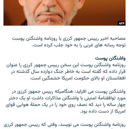
تماس
صفحه پشتو
Azadi English
مصاحبه اخیر رییس جمهور کرزی با روزنامه واشنگتن پوست
توجه رسانه های غربی را به خود جلب کرده است.
به ما بپیوندید
واشنگتن پوست
روزنامه واشنگتن پوست این سخن رییس جمهور کرزی را عنوان
قرار داده که گفته است به خاطر جنگ دوازده سال گذشته در
همۀ سایت‌های رادیو آزادی/ رادیو اروپای آزاد
افغانستان او بالای حکومت امریکا خشمگین است.
واشنگتن پوست می افزاید: هنگامیکه رییس جمهور کرزی در
مورد توافقنامۀ امنیتی با واشنگتن مذاکرات داشت او یک دختر
چهار ساله را دید که نصف روی خود را در یک حملۀ هوایی قوای
امریکا از دست داده بود.
روزنامه واشنگتن پوست می نویسد، وقتی که رییس جمهور کرزی