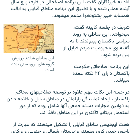
آباد به خبرنگاران گفت، این برنامه اصلاحاتی در ظرف پنج سال
آینده عملی شده و با تطبیق این برنامه مناطق قبایلی به ایالت
همسایه خیبر پشتونخوا مدغم می‎شوند.
شریف در جلسه کابینه گفت،
می‎خواهد، این مناطق به روند
سیاسی پاکستان بپیوندند تا به
گفته وی محرومیت مردم قبایل از
بین برده شود.
این مناطق شاهد پرورش
گروه های تروریستی بوده
این برنامه اصلاحاتی حکومت
است.
پاکستان دارای ۲۴ نکته عمده
می‎باشد.
در جمله این نکات مهم علاوه بر توسعه صلاحیت‎های محاکم
پاکستان، ایجاد نمایندگی پارلمانی در مناطق قبایل و خاتمه دادن
به قوانین مجازات دسته جمعی آن‎ها شامل بوده که از دور
استعمار بریتانیا تاکنون در این مناطق نافذ اند.
هفت ایجنیسی مناطق قبایلی را تشکیل می‎دهند که عبارت از
باجور، خیبر، کرم، مهمند، وزیرستان شمالی و جنوبی و ورکزی