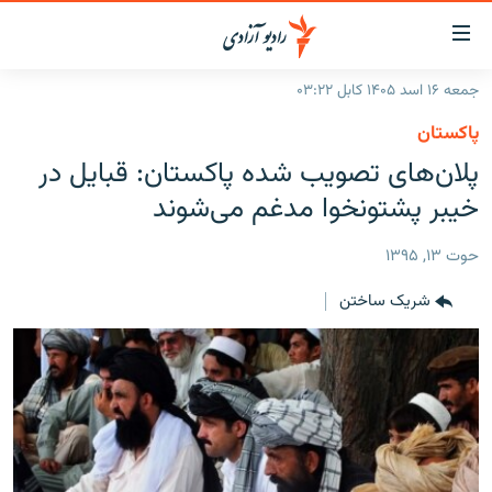
ینک‌های
ابل
سترسی
جمعه ۱۶ اسد ۱۴۰۵ کابل ۰۳:۲۲
ازگشت
صفحه نخست
پاکستان
ه
گزارش‌ها
پلان‌های تصویب شده پاکستان: قبایل در
تن
صلی
خبرها
افغانستان
خیبر پشتونخوا مدغم می‌شوند
ازگشت
جدول نشرات
منطقه
افغانستان
ه
حوت ۱۳, ۱۳۹۵
نوی
مصاحبه‌ها
جهان
شرق میانه
صلی
شریک ساختن
برنامه‌ها
جهان
راجعه
ه
مجموعه تصویری
فحه
ورزش
ستجو
بحران مهاجرت
'کووید-۱۹'