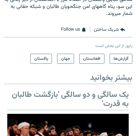
این سو، پناه گاه‎های امن جنگحویان طالبان و شبکه حقانی به
شمار می‎روند.
شریک ساختن
Follow us
راپور از این بخش است
گزارش‌ها
افغانستان
جهان
پاکستان
بیشتر بخوانید
یک سالگی و دو سالگی 'بازگشت طالبان
به قدرت'