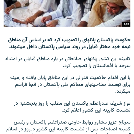
تماس
صفحه پشتو
Azadi English
حکومت پاکستان پلان‎های را تصویب کرد که بر اساس آن مناطق
نیمه خود مختار قبایل در روند سیاسی پاکستان داخل می‎شوند.
به ما بپیوندید
کابینه این کشور پلان‎های اصلاحاتی در باره مناطق قبایلی در امتداد
سرحد با افغانستان را تصویب کرد.
همۀ سایت‌های رادیو آزادی/ رادیو اروپای آزاد
با این اقدام حاکمیت فدرالی در این مناطق پایان یافته و زمینه
برای توسعه صلاحیت‎های محاکم ملی پاکستان در آن‎جا فراهم
می‎گردد.
نواز شریف صدراعظم پاکستان این مطلب را روز پنجشنبه در
نشست کابینه این کشور اعلام کرد.
سرتاج عزیز مشاور روابط خارجی صدراعظم پاکستان و رئیس
کمیته اصلاحات پس از نشست کابینه این کشور دیروز در اسلام