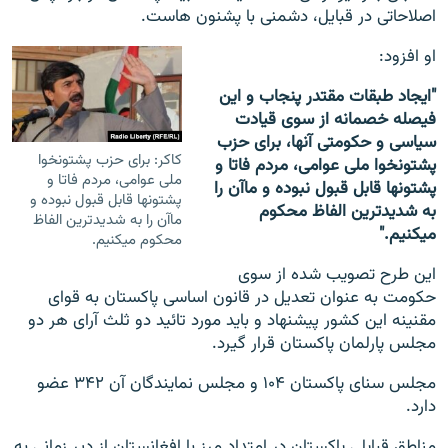
اصلاحاتی در قبایل، دشمنی با پشنون هاست.
او افزود:
"ایجاد طبقات مقتدر پنجاب و این
فیصله خصمانه از سوی قیادت
سیاسی و حکومتی آن‎ها، برای حزب
کاکر: برای حزب پشتونخوا
پشتونخوا ملی عوامی، مردم فاتا و
ملی عوامی، مردم فاتا و
پشتون‎ها قابل قبول نبوده و ماآن را
پشتون‎ها قابل قبول نبوده و
به شدیدترین الفاظ محکوم
ماآن را به شدیدترین الفاظ
می‎کنیم."
محکوم می‎کنیم.
این طرح تصویب شده از سوی
حکومت به عنوان تعدیل در قانون اساسی پاکستان به قوای
مقنینه این کشور پیشنهاد و باید مورد تائید دو ثلث آرای هر دو
مجلس پارلمان پاکستان قرار گیرد.
مجلس سنای پاکستان ۱۰۴ و مجلس نمایندگان آن ۳۴۲ عضو
دارد.
مناطق قبایلی پاکستان در امتداد مرز با افغانستان از دیر زمانی به