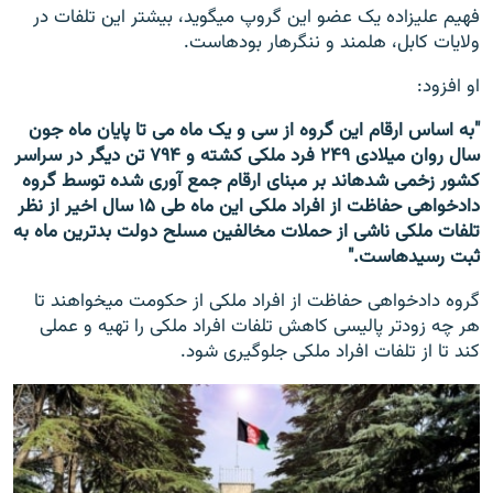
فهیم علیزاده یک عضو این گروپ می‎گوید، بیشتر این تلفات در
ولایات کابل، هلمند و ننگرهار بوده‎است.
او افزود:
"به اساس ارقام این گروه از سی و یک ماه می تا پایان ماه جون
سال روان میلادی ۲۴۹ فرد ملکی کشته و ۷۹۴ تن دیگر در سراسر
کشور زخمی شده‎اند بر مبنای ارقام جمع آوری شده توسط گروه
دادخواهی حفاظت از افراد ملکی این ماه طی ۱۵ سال اخیر از نظر
تلفات ملکی ناشی از حملات مخالفین مسلح دولت بدترین ماه به
ثبت رسیده‎است."
گروه دادخواهی حفاظت از افراد ملکی از حکومت می‎خواهند تا
هر چه زودتر پالیسی کاهش تلفات افراد ملکی را تهیه و عملی
کند تا از تلفات افراد ملکی جلوگیری شود.