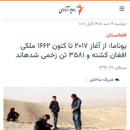
ینک‌های
ابل
سترسی
دوشنبه ۱۹ اسد ۱۴۰۵ کابل ۱۰:۱۱
ازگشت
صفحه نخست
افغانستان
ه
گزارش‌ها
یوناما: از آغاز ۲۰۱۷ تا کنون ۱۶۶۲ ملکی
تن
صلی
خبرها
افغانستان
افغان کشته و ۳۵۸۱ تن زخمی شده‎اند
ازگشت
جدول نشرات
منطقه
افغانستان
ه
سرطان ۲۶, ۱۳۹۶
نوی
مصاحبه‌ها
جهان
شرق میانه
صلی
شریک ساختن
برنامه‌ها
جهان
راجعه
ه
مجموعه تصویری
فحه
ورزش
ستجو
بحران مهاجرت
'کووید-۱۹'