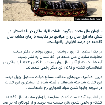
تماس
صفحه پشتو
Azadi English
سازمان ملل متحد می‎گوید، تلفات افراد ملکی در افغانستان در
شش ماه اول سال روان میلادی در مقایسه با زمان مشابه سال
به ما بپیوندید
گذشته دو درصد افزایش یافته‎است.
در یک اعلامیه که روز دوشنبه از سوی یوناما یا دفتر هیئت
معاونت سازمان ملل متحد در افغانستان به نشر رسید،
همۀ سایت‌های رادیو آزادی/ رادیو اروپای آزاد
آمده‎است که از آغاز سال روان میلادی تا کنون ۱۶۶۲ فرد ملکی در
افغانستان کشته و ۳۵۸۱ تن دیگر زخمی شده‎اند.
درین اعلامیه، نیروهای مخالف مسلح دولت مسئول چهل درصد
این تلفات شناخته شده‎اند و گفته شده که بیشترین این تلفات
در نتیجه جابجا شدن مواد انفجاری رخ داده‎است.
در اعلامیه آمده‎است که در مقایسه با زمان مشابه سال گذشته
کشته و زخمی شدن زنان بیست سه درصد و از کودکان نه در صد