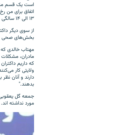
است یک قسم متع
اتفاق برای من رخ
۱۳ الی ۱۴ سالگی برسد این عادت برایش پیش میآید."
از سوی دیگر داکترا
بخش‌های صحی باع
مهتاب خالدی که ق
مادران، مشکلات ا
که داریم داکتران
ولایتی کار می‌کن
دارند و آنان نظر 
بدهند."
جمعه گل یعقوبی ر
مورد نداشته اند.