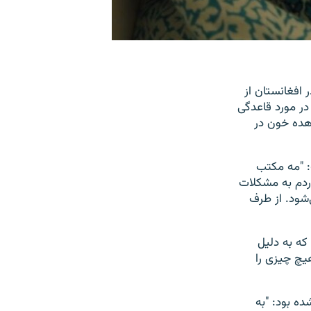
 افغانستان از
در مورد قاعدگی
اهده خون در
ت: "مه مکتب
ردم به مشکلات
‌شود. از طرف
که به دلیل
یچ چیزی را
ده بود: "به