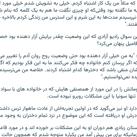
ه مثلاً من یک کار اشتباه کردم. خیلی به تشویش شدم خیلی مورد 
 به ما نگفته بود وقتی‌که او چیزی نگفت ما هم به یک کلمه که بنام
نپرسیدم مدت‌ها به این شرم و این استرس من زندگی کردم بالاخره 
تند."
ین سوال رادیو آزادی که این وضعیت چقدر برایش آزار دهنده بود خص
امیل پنهان می‌کرد؟
"به من خیلی آزار دهنده بود حتی وضعیت روح روان آدم را تغییر می‌
گر پرسان کنم خانواده چه فکر می‌کنند ما به این فکر بودیم که اگر
 شان منفی باشد که دخترها کدام اشتباه کردند. خلاصه من می‌ترسیدم 
ده نمی‌توانستیم."
ماتش را در این مورد از همصنفی هایش که در خانواده های با سواد 
تنها سونیا با این مشکلات روبرو نبوده است.
 ۲۱ سال دارد او نیز می‌گوید که در اولین تجربه‌اش از عادت ماهوار ترس دا
ادرش او دریافته است که این موضوع در نزد تمام دختران به وجود میآ
ستان زیادی هم دوران او به این مشکلات بر خورده اند و در مورد قا
"زمانیکه برای من پیش آمد من یکباره متوجه شدم که همچون حالت ب