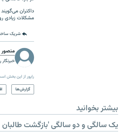
داکتران می‌گویند 
مشکلات زیادی رو
شریک ساخت
منصور 
خبرنگار ر
راپور از این بخش اس
صفحه پشتو
گزارش‌ها
اف
Azadi English
بیشتر بخوانید
به ما بپیوندید
یک سالگی و دو سالگی 'بازگشت طالبان ب