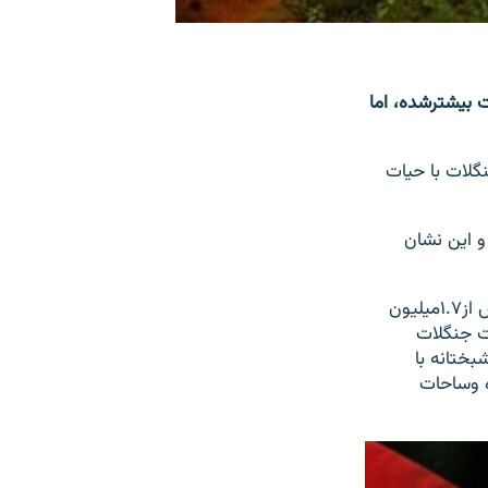
 بیشترشده، اما
گلات با حیات
و این نشان
اکبررستمی سخنگوی این وزارت درمورد گفت: "ساحه پوشش جنگلی افغانستان به بیش از۱.۷میلیون
ت جنگلات
 هکتار رسید. خوشبختانه با
ه وساحات