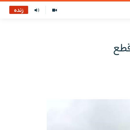
زنده
قطع