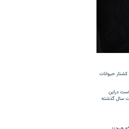
 کشتار حیوانات
است دراین
ت سال گذشته
که هرچند