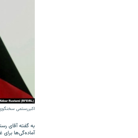
اکبررستمی سخنگوی ا
به گفته آقای رست
آماده‌گی‌ها برای غرس حدود ۲۵میلیون ا