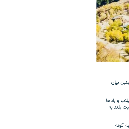
نین بیان
اب و بادها
یت بلند به
ه گونه