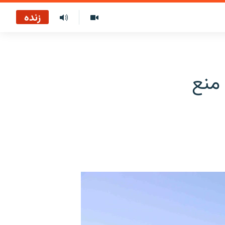
زنده
 منع