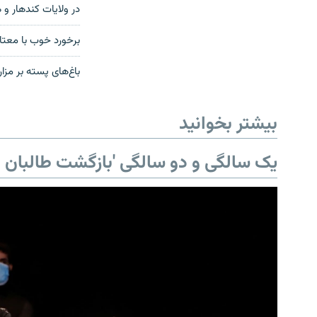
در ولایات کندهار و هلمند با ۲۵ هزار د
برخورد خوب با معتا
باغ‌های پسته بر مز
بیشتر بخوانید
یک سالگی و دو سالگی 'بازگشت طالبان ب