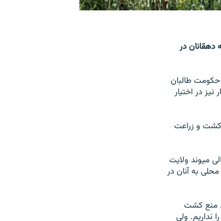
مسیر افغانستان٬ تا حال رسماً به دهقانان در
ه حکومت طالبان
نیز در اختیار
 کشت و زراعت
لی میوند ولایت
محلی به آنان در
رد منع کشت
 نداریم. ولی