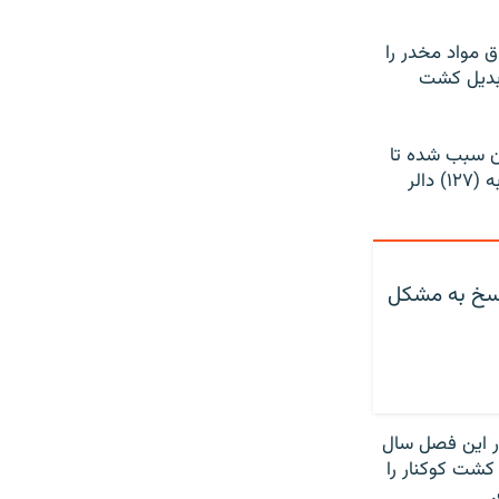
قاچاق مواد مخدر را
 بدیل کشت
ان سبب شده تا
قیمت یک کیلوگرام تریاک خُشک در افغانستان به (۱۹۰) دالر و یک کیلو تریاک تازه نیز به (۱۲۷) دالر
پاسخ به مشکل
در این فصل سال
کشت کوکنار را
.