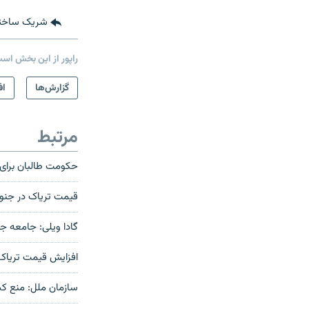
شریک ساخت
راپور از این بخش اس
گزارش‌ها
اف
مرتبط
حکومت طالبان برای 
قیمت تریاک در جنوب
گادا ویلی: جامعه جه
افزایش قیمت‌ تریاک 
سازمان ملل: منع ک