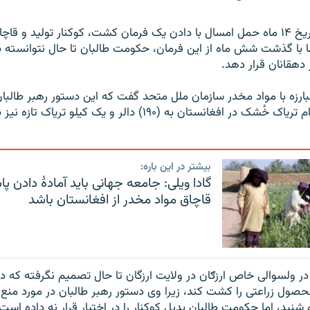
رهبر طالبان به تاریخ ۱۴ ماه حمل امسال با دادن یک فرمان کشت، کوکنار تولید و 
ما با گذشت شش ماه از این فرمان، حکومت طالبان تا حال نتوانسته
ر دهقانان قرار دهد.
 مبارزه با مواد مخدر سازمان ملل متحد گفت که این دستور رهبر طالب
بیشتر در این باره:
گادا ویلی: جامعه جهانی باید آمادهٔ دادن 
قاچاق مواد مخدر از افغانستان باشد
در ولسوالی خاص ارزګان در ولایت ارزگان تا حال تصمیم نگرفته که 
صول زراعتی را کشت کند، زیرا وی دستور رهبر طالبان در مورد منع 
و شنید، اما حکومت طالبان بدیل کوکنار را در اختیار قرار نه داده است