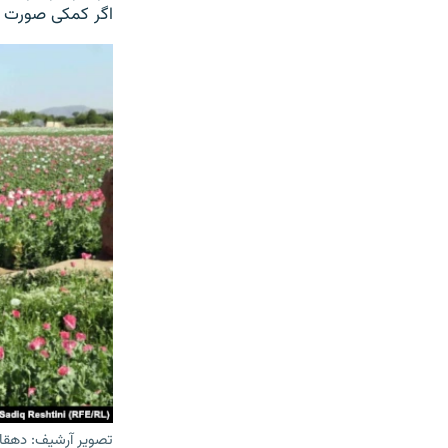
اگر کمکی صورت گی
تصویر آرشیف: دهقانا