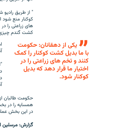
" از طریق رادیو 
کوکنار منع شود ا
های زراعتی را در
کشت گندم چیزی بد
یکی از دهقانان: حکومت
ا
آ
با ما بدیل کشت کوکنار را کمک
کنند و تخم های زراعتی را در
"
اختیار ما قرار دهد که بدیل
د
کوکنار شود.
د
آ
حکومت طالبان از
همسایه را در بخش
در این بخش عملا
گزارش: مرسلین ار