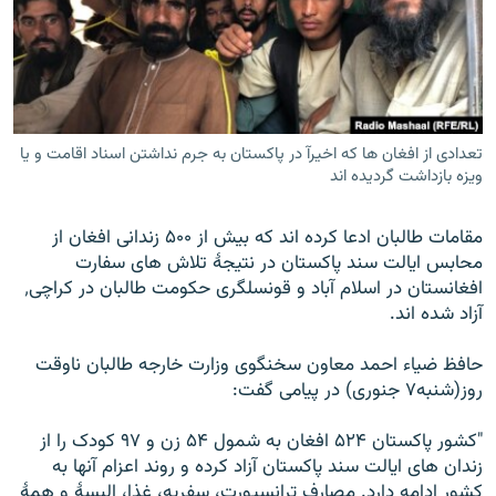
تماس
صفحه پشتو
Azadi English
تعدادی از افغان ها که اخیرآ در پاکستان به جرم نداشتن اسناد اقامت و یا
ویزه بازداشت گردیده اند
به ما بپیوندید
مقامات طالبان ادعا کرده اند که بیش از ۵۰۰ زندانی افغان از
محابس ایالت سند پاکستان در نتیجۀ تلاش های سفارت
همۀ سایت‌های رادیو آزادی/ رادیو اروپای آزاد
افغانستان در اسلام آباد و قونسلگری حکومت طالبان در کراچی٬
آزاد شده اند.
حافظ ضیاء احمد معاون سخنگوی وزارت خارجه طالبان ناوقت
روز(شنبه۷ جنوری) در پیامی گفت:
"کشور پاکستان ۵۲۴ افغان به شمول ۵۴ زن و ۹۷ کودک را از
زندان های ایالت سند پاکستان آزاد کرده و روند اعزام آنها به
کشور ادامه دارد. مصارف ترانسپورت، سفریه، غذا، البسۀ و همۀ