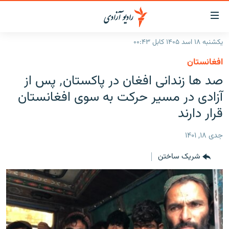
ینک‌های
ابل
سترسی
یکشنبه ۱۸ اسد ۱۴۰۵ کابل ۰۰:۴۳
ازگشت
صفحه نخست
افغانستان
ه
گزارش‌ها
صد ها زندانی افغان در پاکستان٬ پس از
تن
صلی
خبرها
افغانستان
آزادی در مسیر حرکت به سوی افغانستان
ازگشت
جدول نشرات
قرار دارند
منطقه
افغانستان
ه
نوی
مصاحبه‌ها
جهان
شرق میانه
جدی ۱۸, ۱۴۰۱
صلی
برنامه‌ها
جهان
راجعه
شریک ساختن
ه
مجموعه تصویری
فحه
ورزش
ستجو
بحران مهاجرت
'کووید-۱۹'