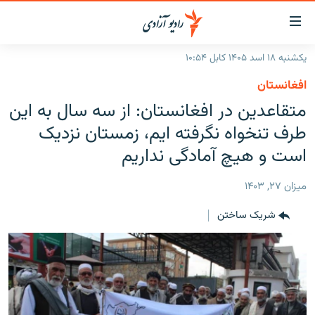
ینک‌های
ابل
سترسی
یکشنبه ۱۸ اسد ۱۴۰۵ کابل ۱۰:۵۴
ازگشت
صفحه نخست
افغانستان
ه
گزارش‌ها
متقاعدین در افغانستان: از سه سال به این
تن
صلی
خبرها
افغانستان
طرف تنخواه نگرفته ایم، زمستان نزدیک
ازگشت
جدول نشرات
است و هیچ آماد‌گی نداریم
منطقه
افغانستان
ه
نوی
مصاحبه‌ها
جهان
شرق میانه
ميزان ۲۷, ۱۴۰۳
صلی
برنامه‌ها
جهان
راجعه
شریک ساختن
ه
مجموعه تصویری
فحه
ورزش
ستجو
بحران مهاجرت
'کووید-۱۹'