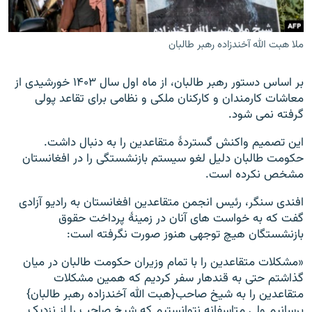
ملا هبت الله آخندزاده رهبر طالبان
بر اساس دستور رهبر طالبان، از ماه اول سال ۱۴۰۳ خورشیدی از
معاشات کارمندان و کارکنان ملکی و نظامی برای تقاعد پولی
گرفته نمی شود.
این تصمیم واکنش گستردۀ متقاعدین را به دنبال داشت.
حکومت طالبان دلیل لغو سیستم بازنشستگی را در افغانستان
مشخص نکرده است.
افندی سنگر، رئیس انجمن متقاعدین افغانستان به رادیو آزادی
گفت که به خواست های آنان در زمینۀ پرداخت حقوق
بازنشستگان هیچ توجهی هنوز صورت نگرفته است:
«مشکلات متقاعدین را با تمام وزیران حکومت طالبان در میان
گذاشتم حتی به قندهار سفر کردیم که همین مشکلات
متقاعدین را به شیخ صاحب{هبت الله آخندزاده رهبر طالبان}
برسانیم ولی متاسفانه نتوانستیم که شیخ صاحب را از نزدیک