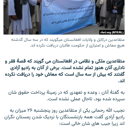
تماس
صفحه پشتو
Azadi English
متقاعدین درکابل و ولایات افغانستان میگویند که در سه سال گذشته
هیچ معاش و امتیازی از حکومت طالبان دریافت نکرده اند.
به ما بپیوندید
متقاعدین ملکی و نظامی در افغانستان می گویند که قصۀ فقر و
ناداری آنان هنوز تمام نشده است. برخی از آنان به رادیو آزادی
همۀ سایت‌های رادیو آزادی/ رادیو اروپای آزاد
گفتند که بیش از سه سال است که معاش خود را دریافت نکرده
اند.
به گفتۀ آنان ، وعده و تعهدی که در زمینۀ پرداخت حقوق شان
سپرده شده بود، تاحال عملی نشده است.
نجیب الله رحمانی یکی از متقاعدین روز پنجشنبه ۲۶ میزان به
رادیو آزادی گفت همه بازنشستگان با نزدیک شدن زمستان نگران
اند زیرا جیب های شان خالی است: