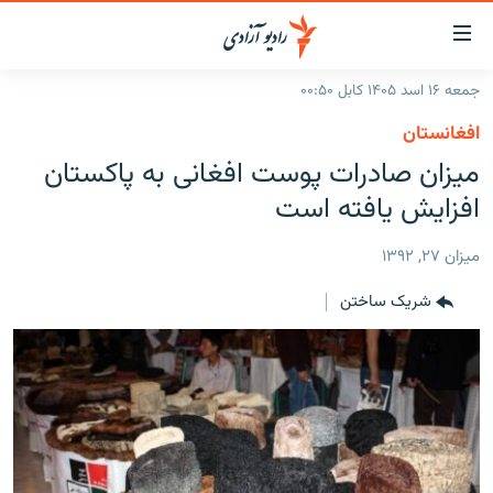
ینک‌های
ابل
سترسی
جمعه ۱۶ اسد ۱۴۰۵ کابل ۰۰:۵۰
ازگشت
صفحه نخست
افغانستان
ه
گزارش‌ها
میزان صادرات پوست افغانی به پاکستان
تن
صلی
خبرها
افغانستان
افزایش یافته است
ازگشت
جدول نشرات
منطقه
افغانستان
ه
ميزان ۲۷, ۱۳۹۲
نوی
مصاحبه‌ها
جهان
شرق میانه
صلی
شریک ساختن
برنامه‌ها
جهان
راجعه
ه
مجموعه تصویری
فحه
ورزش
ستجو
بحران مهاجرت
'کووید-۱۹'