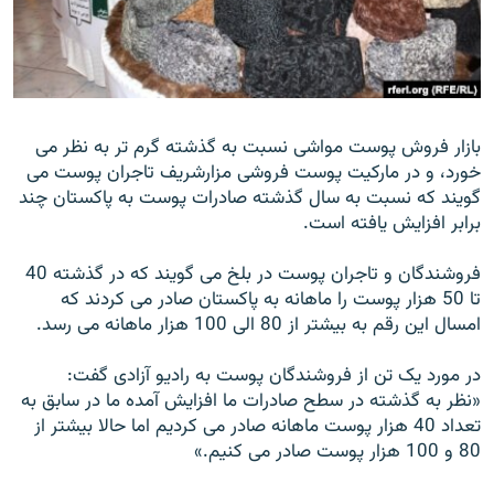
تماس
صفحه پشتو
Azadi English
بازار فروش پوست مواشی نسبت به گذشته گرم تر به نظر می
خورد، و در مارکیت پوست فروشی مزارشریف تاجران پوست می
به ما بپیوندید
گویند که نسبت به سال گذشته صادرات پوست به پاکستان چند
برابر افزایش یافته است.
فروشندگان و تاجران پوست در بلخ می گویند که در گذشته 40
همۀ سایت‌های رادیو آزادی/ رادیو اروپای آزاد
تا 50 هزار پوست را ماهانه به پاکستان صادر می کردند که
امسال این رقم به بیشتر از 80 الی 100 هزار ماهانه می رسد.
در مورد یک تن از فروشندگان پوست به رادیو آزادی گفت:
«نظر به گذشته در سطح صادرات ما افزایش آمده ما در سابق به
تعداد 40 هزار پوست ماهانه صادر می کردیم اما حالا بیشتر از
80 و 100 هزار پوست صادر می کنیم.»