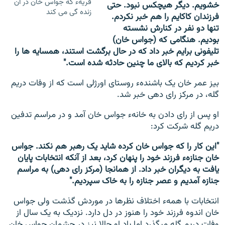
قریهء که جواس خان در آن
خشویم. دیگر هیچکس نبود. حتی
زنده گی می کند
فرزندان کاکایم را هم خبر نکردم.
تنها دو نفر در کنارش نشسته
بودیم. هنگامی که (جواس خان)
تلیفونی برایم خبر داد که در حال برگشت استند، همسایه ها را
خبر کردیم که بالای ما چنین حادثه شده است."
بیز عمر خان یک باشندهء روستای اورژلی است که از وفات دریم
گله، در مرکز رای دهی خبر شد.
او پس از رای دادن به خانهء جواس خان آمد و در مراسم تدفین
دریم گله شرکت کرد:
"این کار را که جواس خان کرده شاید یک رهبر هم نکند. جواس
خان جنازهء فرزند خود را پنهان کرد، بعد از آنکه انتخابات پایان
یافت به دیگران خبر داد. از همانجا (مرکز رای دهی) به مراسم
جنازه آمدیم و عصر جنازه را به خاک سپردیم."
انتخابات با همهء اختلاف نظرها در موردش گذشت ولی جواس
خان اندوه فرزند خود را هنوز در دل دارد. نزدیک به یک سال از
وفات دریم گله میگذرد اما یاد او حالا نیز در چشمان جواس خان