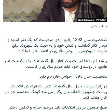
تماس
صفحه پشتو
Azadi English
جواس خان
به ما بپیوندید
شخصیت سال 1393 رادیو ازادی مردیست که یک دنیا اندوه و
درد را کنار گذاشت و نقش خود را به حیث یک شهروند برای
تقویت دموکراسی و مردم سالاری در افغانستان ایفا کرد.
پیشه اش دهقانیست و در آغاز سال گذشته در یک وضعیت غیر
همۀ سایت‌های رادیو آزادی/ رادیو اروپای آزاد
عادی، در روستای خود تخم مردم سالاری را کاشت.
شخصیت سال 1393 جواس خان نام دارد.
در پانزدهم ماه حمل سال گذشته، شبی که فردایش انتخابات
ریاست جمهوری افغانستان برگزار می شد کودک معصوم جواس
خان وفات کرد.
طبق معمول در روز انتخابات باید مراسم جنازه و تدفین دختر