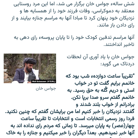
شش سالهء جواس خان برگزار می شد، اما این مرد روستایی
معتقد به دموکراسی، وفات فرزند خود را از همسایه ها و
نزدیکان خود پنهان کرد تا مبادا آنها به مراسم جنازه بیایند و از
رای دادن باز مانند.
آنها مراسم تدفین کودک خود را تا پایان پروسهء رای دهی به
تاخیر انداختند.
جواس خان با یاد آوری آن لحظات
دردناک می گوید:
"تقریبآ ساعت دوازدهء شب بود که
خانمم برایم گفت تو در خواب
جواس خان
استی و دریم گُله به حق رسید. به
خانمم گفتم سرو صدا برپا نکن.
برادرانم از خواب بلند شدند و
گفتند نزدیکان را خبر کنیم اما من برایشان گفتم که چنین نکنید.
فردا روز رسمی انتخابات است و انتخابات تا تقریبآ ساعت
چهار(عصر) به پایان میرسد. تا زمانی که مردم رای نداده اند به
آنها خبر نمیدهیم. بعدآ دیگران را خبر میکنیم و جنازه را به خاک