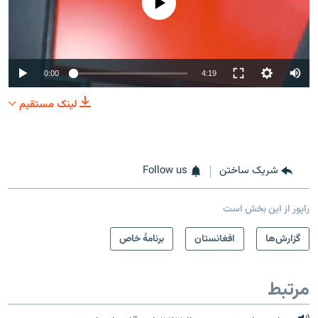
0:00
4:19
لینک مستقیم
شریک ساختن
Follow us
راپور از این بخش است
گزارش‌ها
افغانستان
برنامۀ خاص
مرتبط