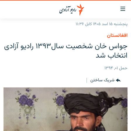
ینک‌های
ابل
سترسی
پنجشنبه ۱۵ اسد ۱۴۰۵ کابل ۱۱:۳۶
ازگشت
صفحه نخست
افغانستان
ه
گزارش‌ها
جواس خان شخصیت سال۱۳۹۳ راديو آزادی
تن
صلی
خبرها
افغانستان
انتخاب شد
ازگشت
جدول نشرات
منطقه
افغانستان
ه
حمل ۰۱, ۱۳۹۴
نوی
مصاحبه‌ها
جهان
شرق میانه
صلی
شریک ساختن
برنامه‌ها
جهان
راجعه
ه
مجموعه تصویری
فحه
ورزش
ستجو
بحران مهاجرت
'کووید-۱۹'