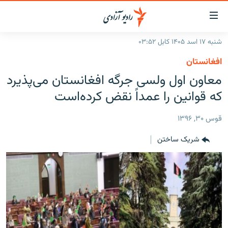
ینک‌های
ابل
سترسی
شنبه ۱۷ اسد ۱۴۰۵ کابل ۰۳:۵۲
ازگشت
صفحه نخست
افغانستان
ه
گزارش‌ها
معاون اول ولسی جرگه افغانستان می‌پذیرد
تن
صلی
خبرها
افغانستان
که قوانین را عمداً نقض کرده‌است
ازگشت
جدول نشرات
منطقه
افغانستان
ه
قوس ۳۰, ۱۳۹۶
نوی
مصاحبه‌ها
جهان
شرق میانه
صلی
شریک ساختن
برنامه‌ها
جهان
راجعه
ه
مجموعه تصویری
فحه
ورزش
ستجو
بحران مهاجرت
'کووید-۱۹'