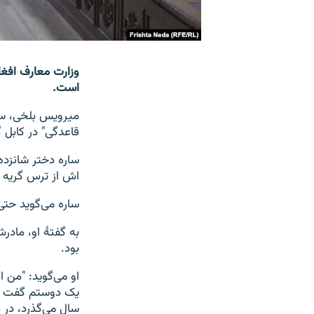
وزارت معارف افغ
است.
میرویس بلخی، سر
قاعدگی" در کابل
ساره دختر شانزده 
اش از ترس گریه 
ساره می‌گوید حتی 
به گفتۀ او، مادر
بود.
او می‌گوید: "من ا
یک دوستم گفت که
سال می‌گذرد، در 