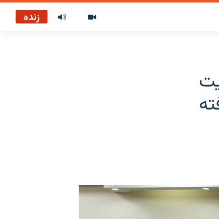
زنده
یت
ته