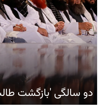
دو سالگی 'بازگشت طالب