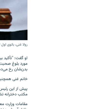
رولا غنی، بانوی اول 
او گفت: "تأکید ب
مورد بلوغ صحبت ک
بدن‌شان رخ می‌ده
خانم غنی همچنین 
مکتب دخترانه ت
مقامات وزارت معا