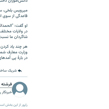
دانش‌آموزان دخت
میرویس بلخی، سر
قاعدگی از سوی ا
در ولایات مختلف 
شاگردان ما نسبت 
هر چند یاد کردن 
وزارت معارف شمار
در بارۀ پی آمدهای
شریک ساخت
فرشته ن
خبرنگار ر
راپور از این بخش اس