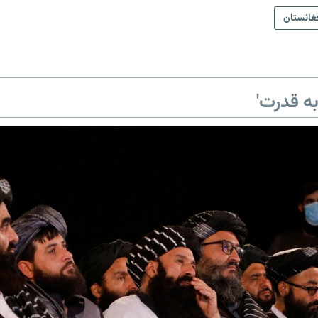
غانستان
ه قدرت'